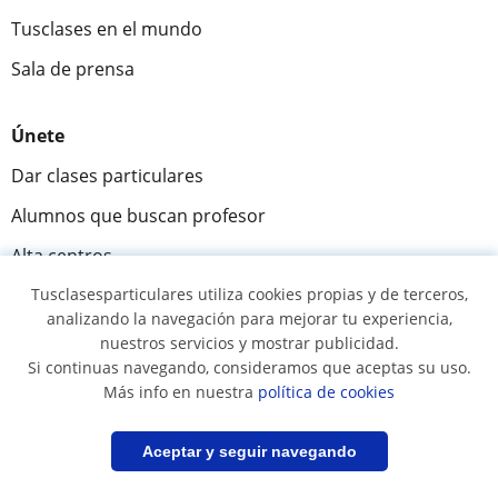
Tusclases en el mundo
Sala de prensa
Únete
Dar clases particulares
Alumnos que buscan profesor
Alta centros
Tusclasesparticulares utiliza cookies propias y de terceros,
analizando la navegación para mejorar tu experiencia,
Comunidad
nuestros servicios y mostrar publicidad.
Novedades y Blog
Si continuas navegando, consideramos que aceptas su uso.
Más info en nuestra
política de cookies
Preguntas y respuestas
Filtrar
Guardar búsqueda
Aceptar y seguir navegando