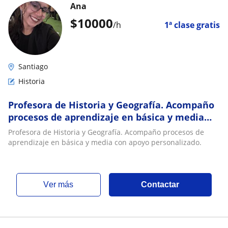
Ana
$
10000
/h
1ª clase gratis
Santiago
Historia
Profesora de Historia y Geografía. Acompaño
procesos de aprendizaje en básica y media
con apoyo personalizado
Profesora de Historia y Geografía. Acompaño procesos de
aprendizaje en básica y media con apoyo personalizado.
ver más
Contactar