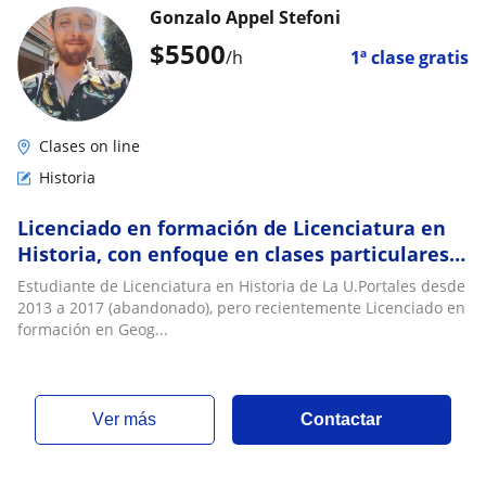
Gonzalo Appel Stefoni
$
5500
/h
1ª clase gratis
Clases on line
Historia
Licenciado en formación de Licenciatura en
Historia, con enfoque en clases particulares
personalizadas para cada alumno
Estudiante de Licenciatura en Historia de La U.Portales desde
2013 a 2017 (abandonado), pero recientemente Licenciado en
formación en Geog...
ver más
Contactar