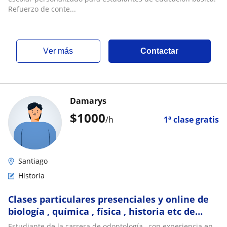
Refuerzo de conte...
ver más
Contactar
Damarys
$
1000
/h
1ª clase gratis
Santiago
Historia
Clases particulares presenciales y online de
biología , química , física , historia etc de
enseñanza básica
Estudiante de la carrera de odontología , con experiencia en