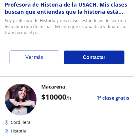
Profesora de Historia de la USACH. Mis clases
buscan que entiendas que la historia está
siempre en nuestro día a día :)
Soy profesora de Historia y mis clases están lejos de ser una
lista aburrida de fechas. Mi enfoque es analítico y dinámico:
transformo el p...
ver más
Contactar
Macarena
$
10000
/h
1ª clase gratis
Cordillera
Historia