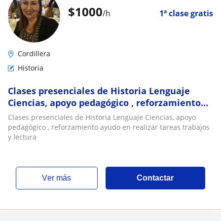
$
1000
/h
1ª clase gratis
Cordillera
Historia
Clases presenciales de Historia Lenguaje
Ciencias, apoyo pedagógico , reforzamiento
ayudo en realizar tareas trabajos y lectura
Clases presenciales de Historia Lenguaje Ciencias, apoyo
pedagógico , reforzamiento ayudo en realizar tareas trabajos
y lectura
ver más
Contactar