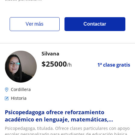
ver más
Contactar
Silvana
$
25000
/h
1ª clase gratis
Cordillera
Historia
Psicopedagoga ofrece reforzamiento
académico en lenguaje, matemáticas,
ciencias naturales e historia y geografía
Psicopedagoga, titulada. Ofrece clases particulares con apoyo
escolar personalizado para estudiantes de educación básica.