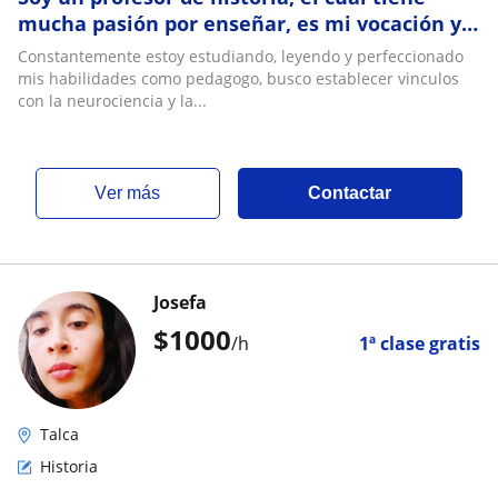
mucha pasión por enseñar, es mi vocación y
quiero hacerlo por toda mi vida , estoy
Constantemente estoy estudiando, leyendo y perfeccionado
dispuesto a dar clases en cualquier nivel o
mis habilidades como pedagogo, busco establecer vinculos
edad
con la neurociencia y la...
ver más
Contactar
Josefa
$
1000
/h
1ª clase gratis
Talca
Historia