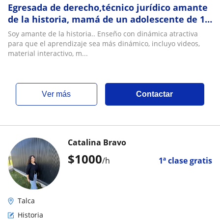
Egresada de derecho,técnico jurídico amante
de la historia, mamá de un adolescente de 14
años, motivada para enseñar en todos los
Soy amante de la historia.. Enseño con dinámica atractiva
niveles de enseñanza
para que el aprendizaje sea más dinámico, incluyo videos,
material interactivo, m...
ver más
Contactar
Catalina Bravo
$
1000
/h
1ª clase gratis
Talca
Historia