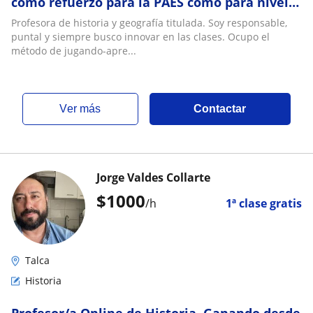
como refuerzo para la PAES como para nivel
escolar
Profesora de historia y geografía titulada. Soy responsable,
puntal y siempre busco innovar en las clases. Ocupo el
método de jugando-apre...
ver más
Contactar
Jorge Valdes Collarte
$
1000
/h
1ª clase gratis
Talca
Historia