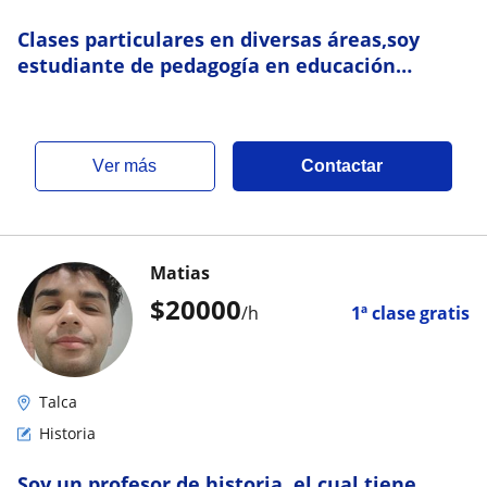
Clases particulares en diversas áreas,soy
estudiante de pedagogía en educación
especial
ver más
Contactar
Matias
$
20000
/h
1ª clase gratis
Talca
Historia
Soy un profesor de historia, el cual tiene