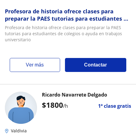
Profesora de historia ofrece clases para
preparar la PAES tutorias para estudiantes de
colegios o ayuda en trabajos universitario
Profesora de historia ofrece clases para preparar la PAES
tutorias para estudiantes de colegios o ayuda en trabajos
universitario
ver más
Contactar
Ricardo Navarrete Delgado
$
1800
/h
1ª clase gratis
Valdivia