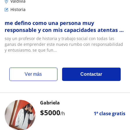
Valdivia
Historia
me defino como una persona muy
responsable y con mis capacidades atentas y
dispuestas
soy un profesor de historia y trabajo social con todas las
ganas de emprender este nuevo rumbo con responsabilidad
y entusiasmo, se que fun...
ver más
Contactar
Gabriela
$
5000
/h
1ª clase gratis