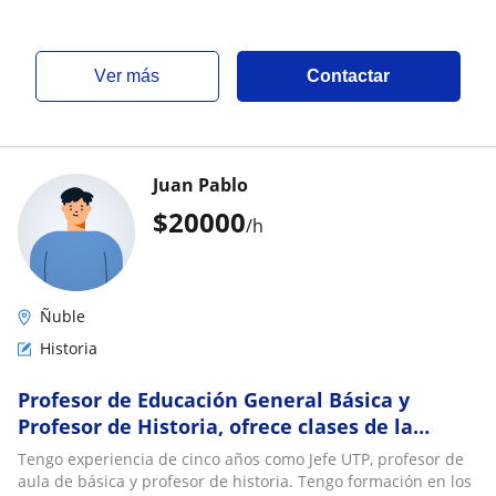
ver más
Contactar
Juan Pablo
$
20000
/h
Ñuble
Historia
Profesor de Educación General Básica y
Profesor de Historia, ofrece clases de la
asignatura de historia para impartir en
Tengo experiencia de cinco años como Jefe UTP, profesor de
niveles de básica y media
aula de básica y profesor de historia. Tengo formación en los