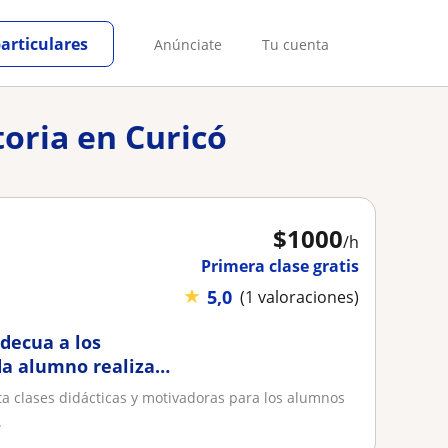
particulares
Anúnciate
Tu cuenta
toria en Curicó
$
1000
/h
Primera clase gratis
★
5,0
(1 valoraciones)
adecua a los
da alumno realiza
nte
ta clases didácticas y motivadoras para los alumnos
.