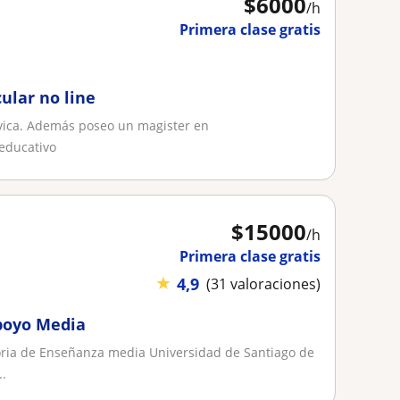
$
6000
/h
Primera clase gratis
ular no line
cívica. Además poseo un magister en
educativo
$
15000
/h
Primera clase gratis
★
4,9
(31 valoraciones)
Apoyo Media
toria de Enseñanza media Universidad de Santiago de
..