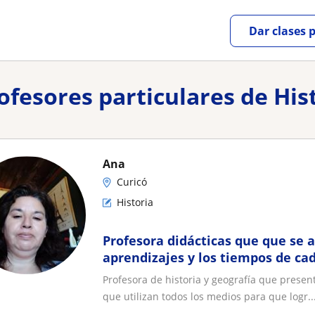
Dar clases 
rofesores particulares de His
Ana
Curicó
Historia
Profesora didácticas que que se 
aprendizajes y los tiempos de ca
reforzamiento de manera consta
Profesora de historia y geografía que presen
que utilizan todos los medios para que logr..