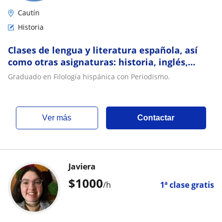
Cautín
Historia
Clases de lengua y literatura española, así
como otras asignaturas: historia, inglés,
francés, etc
Graduado en Filología hispánica con Periodismo.
ver más
Contactar
Javiera
$
1000
/h
1ª clase gratis