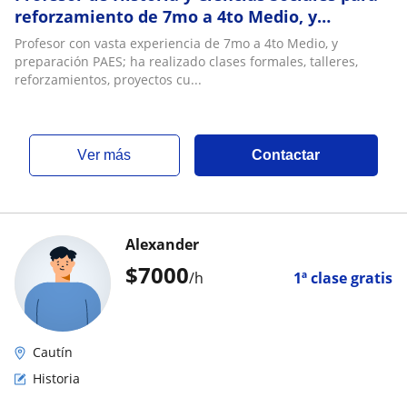
reforzamiento de 7mo a 4to Medio, y
preparación de la prueba PAES
Profesor con vasta experiencia de 7mo a 4to Medio, y
preparación PAES; ha realizado clases formales, talleres,
reforzamientos, proyectos cu...
ver más
Contactar
Alexander
$
7000
/h
1ª clase gratis
Cautín
Historia