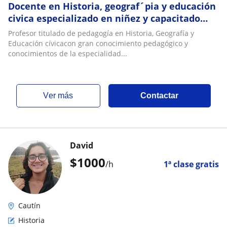
Docente en Historia, geograf´pia y educación
civica especializado en niñez y capacitado
para clases desde 5to basico a 4to Medio
Profesor titulado de pedagogía en Historia, Geografía y
Educación cívicacon gran conocimiento pedagógico y
conocimientos de la especialidad...
ver más
Contactar
David
$
1000
/h
1ª clase gratis
Cautín
Historia