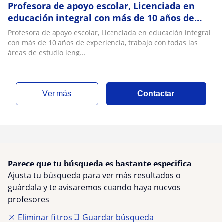
Profesora de apoyo escolar, Licenciada en
educación integral con más de 10 años de
experiencia, trabajo con todas las áreas de
Profesora de apoyo escolar, Licenciada en educación integral
estudio lenguaje, matemática, inglés,
con más de 10 años de experiencia, trabajo con todas las
ciencias, historia
áreas de estudio leng...
ver más
Contactar
Parece que tu búsqueda es bastante especifica
Ajusta tu búsqueda para ver más resultados o
guárdala y te avisaremos cuando haya nuevos
profesores
Eliminar filtros
Guardar búsqueda