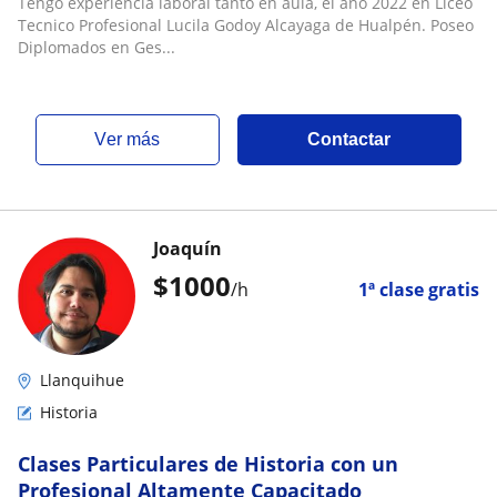
Tengo experiencia laboral tanto en aula, el año 2022 en Liceo
Tecnico Profesional Lucila Godoy Alcayaga de Hualpén. Poseo
Diplomados en Ges...
ver más
Contactar
Joaquín
$
1000
/h
1ª clase gratis
Llanquihue
Historia
Clases Particulares de Historia con un
Profesional Altamente Capacitado