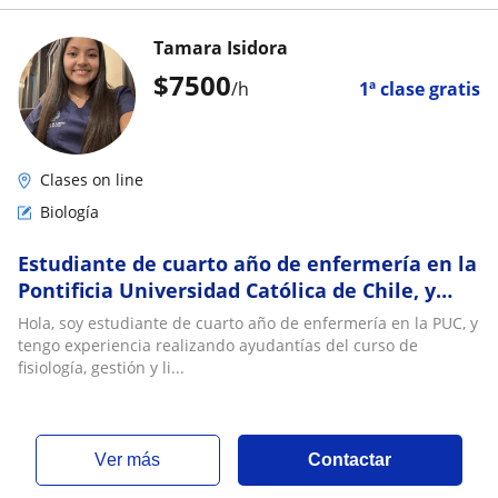
Tamara Isidora
$
7500
/h
1ª clase gratis
Clases on line
Biología
Estudiante de cuarto año de enfermería en la
Pontificia Universidad Católica de Chile, y
ofrezco clases particulares de biología
Hola, soy estudiante de cuarto año de enfermería en la PUC, y
tengo experiencia realizando ayudantías del curso de
fisiología, gestión y li...
ver más
Contactar