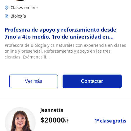
Clases on line
Biología
Profesora de apoyo y reforzamiento desde
7mo a 4to medio, 1ro de universidad en
ramos de ciencias de la salud
Profesora de Biología y cs naturales con experiencia en clases
online y presencial. Reforzamiento y apoyo en las tres
ciencias. Exámenes li...
ver más
Contactar
Jeannette
$
20000
/h
1ª clase gratis