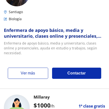
Santiago
Biología
Enfermera de apoyo básico, media y
universitario, clases online y presenciales,
ayuda en estudio y trabajos, según necesidad
Enfermera de apoyo básico, media y universitario, clases
online y presenciales, ayuda en estudio y trabajos, según
necesidad.
ver más
Contactar
Millaray
$
1000
/h
1ª clase gratis