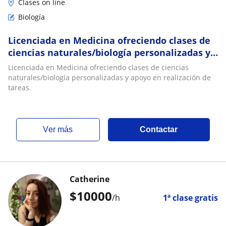
Clases on line
Biología
Licenciada en Medicina ofreciendo clases de
ciencias naturales/biología personalizadas y
apoyo en realización de tareas
Licenciada en Medicina ofreciendo clases de ciencias
naturales/biología personalizadas y apoyo en realización de
tareas.
ver más
Contactar
Catherine
$
10000
/h
1ª clase gratis