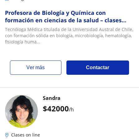
Profesora de Biología y Química con
formación en ciencias de la salud – clases
presenciales en Loncoche con enfoque
Tecnóloga Médica titulada de la Universidad Austral de Chile,
personalizado
con formación sólida en biología, microbiología, hematología,
fisiología huma...
ver más
Contactar
Sandra
$
42000
/h
Clases on line