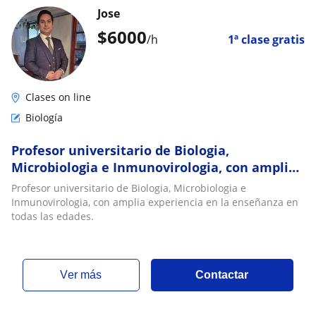
Jose
$
6000
/h
1ª clase gratis
Clases on line
Biología
Profesor universitario de Biologia,
Microbiologia e Inmunovirologia, con amplia
experiencia en la enseñanza en todas las
Profesor universitario de Biologia, Microbiologia e
edades
Inmunovirologia, con amplia experiencia en la enseñanza en
todas las edades.
ver más
Contactar