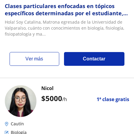
Clases particulares enfocadas en tópicos
específicos determinadas por el estudiante,
ayudantía nivel universitario
Hola! Soy Catalina, Matrona egresada de la Universidad de
Valparaíso, cuánto con conocimientos en biología, fisiología,
fisiopatología y ma...
ver más
Contactar
Nicol
$
5000
/h
1ª clase gratis
Cautín
Biología