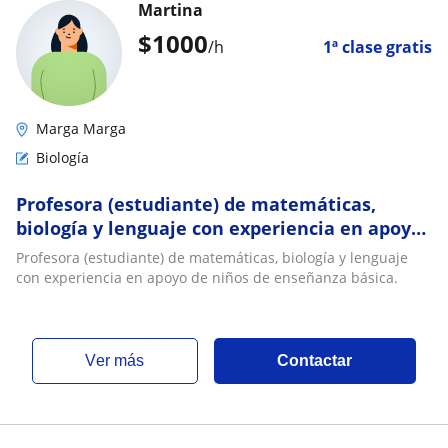
Martina
$
1000
/h
1ª clase gratis
Marga Marga
Biología
Profesora (estudiante) de matemáticas,
biología y lenguaje con experiencia en apoyo
de niños de enseñanza básica
Profesora (estudiante) de matemáticas, biología y lenguaje
con experiencia en apoyo de niños de enseñanza básica.
ver más
Contactar