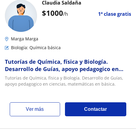
Claudia Saldaña
$
1000
/h
1ª clase gratis
Marga Marga
Biología: Química básica
Tutorías de Química, física y Biología.
Desarrollo de Guías, apoyo pedagogico en
ciencias, matemáticas en básica
Tutorías de Química, física y Biología. Desarrollo de Guías,
apoyo pedagogico en ciencias, matemáticas en básica.
ver más
Contactar