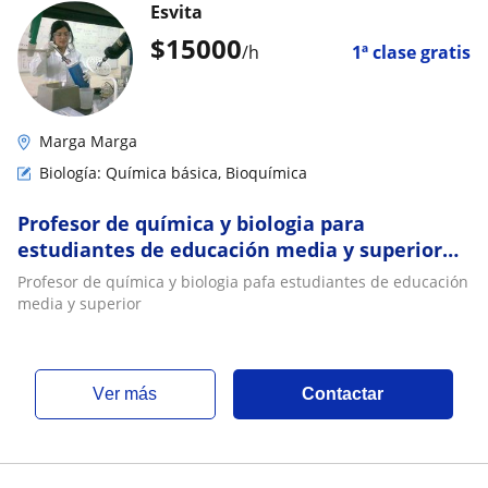
Esvita
$
15000
/h
1ª clase gratis
Marga Marga
Biología: Química básica, Bioquímica
Profesor de química y biologia para
estudiantes de educación media y superior
98150E256
Profesor de química y biologia pafa estudiantes de educación
media y superior
ver más
Contactar