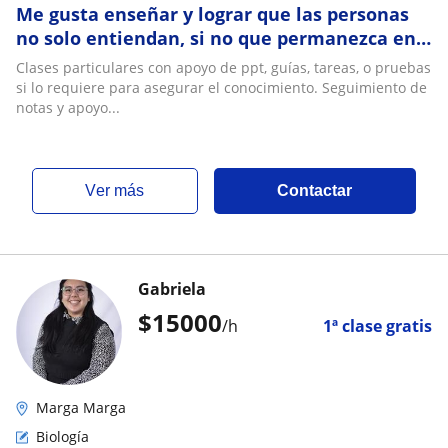
Me gusta enseñar y lograr que las personas
no solo entiendan, si no que permanezca en
su memoria
Clases particulares con apoyo de ppt, guías, tareas, o pruebas
si lo requiere para asegurar el conocimiento. Seguimiento de
notas y apoyo...
ver más
Contactar
Gabriela
$
15000
/h
1ª clase gratis
Marga Marga
Biología