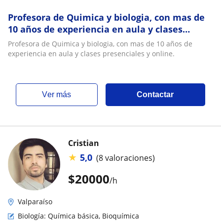
Profesora de Quimica y biologia, con mas de
10 años de experiencia en aula y clases
presenciales y online
Profesora de Quimica y biologia, con mas de 10 años de
experiencia en aula y clases presenciales y online.
ver más
Contactar
Cristian
★
5,0
(8 valoraciones)
$
20000
/h
Valparaíso
Biología: Química básica, Bioquímica