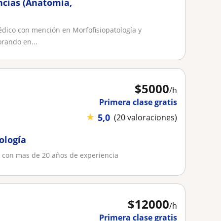
ncias (Anatomía,
dico con mención en Morfofisiopatología y
orando en...
$
5000
/h
Primera clase gratis
★
5,0
(20 valoraciones)
ología
o, con mas de 20 años de experiencia
$
12000
/h
Primera clase gratis