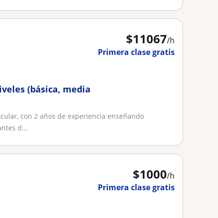
$
11067
/h
Primera clase gratis
iveles (básica, media
lecular, con 2 años de experiencia enseñando
ntes d...
$
1000
/h
Primera clase gratis