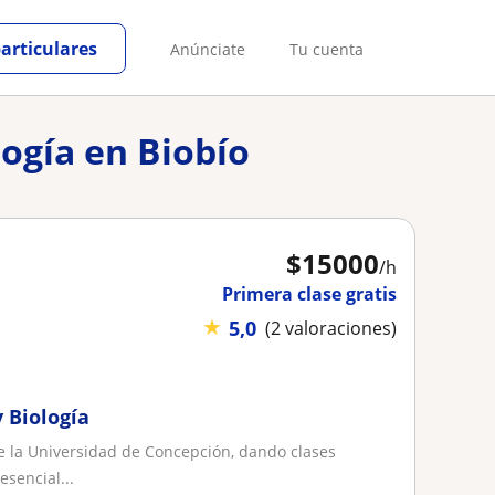
particulares
Anúnciate
Tu cuenta
logía en Biobío
$
15000
/h
Primera clase gratis
★
5,0
(2 valoraciones)
 Biología
e la Universidad de Concepción, dando clases
sencial...