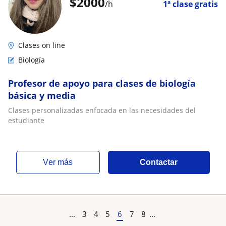
$
2000
/h
1ª clase gratis
Clases on line
Biología
Profesor de apoyo para clases de biología
básica y media
Clases personalizadas enfocada en las necesidades del
estudiante
ver más
Contactar
...
3
4
5
6
7
8
...