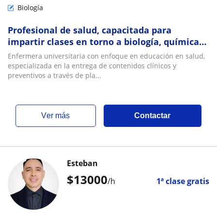
Biología
Profesional de salud, capacitada para
impartir clases en torno a biología, química
y/o matemáticas basicas
Enfermera universitaria con enfoque en educación en salud,
especializada en la entrega de contenidos clínicos y
preventivos a través de pla...
ver más
Contactar
Esteban
$
13000
/h
1ª clase gratis