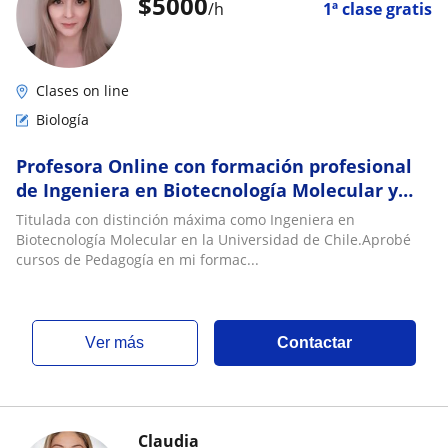
$
5000
/h
1ª clase gratis
Clases on line
Biología
Profesora Online con formación profesional
de Ingeniera en Biotecnología Molecular y
cursos de Pedagogía
Titulada con distinción máxima como Ingeniera en
Biotecnología Molecular en la Universidad de Chile.Aprobé
cursos de Pedagogía en mi formac...
ver más
Contactar
Claudia