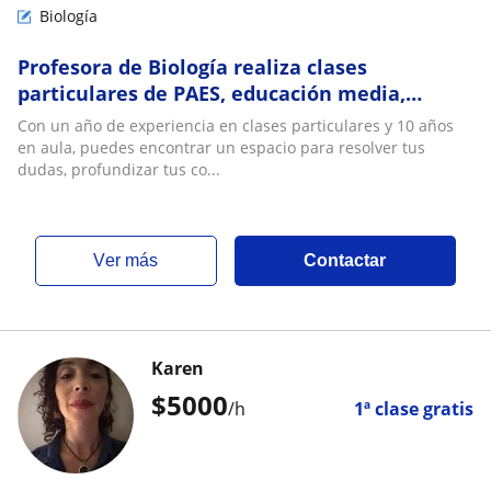
Biología
Profesora de Biología realiza clases
particulares de PAES, educación media,
educación básica y nivel superior
Con un año de experiencia en clases particulares y 10 años
universitario
en aula, puedes encontrar un espacio para resolver tus
dudas, profundizar tus co...
ver más
Contactar
Karen
$
5000
/h
1ª clase gratis