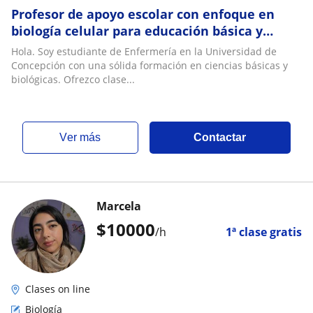
Profesor de apoyo escolar con enfoque en
biología celular para educación básica y
media
Hola. Soy estudiante de Enfermería en la Universidad de
Concepción con una sólida formación en ciencias básicas y
biológicas. Ofrezco clase...
ver más
Contactar
Marcela
$
10000
/h
1ª clase gratis
Clases on line
Biología