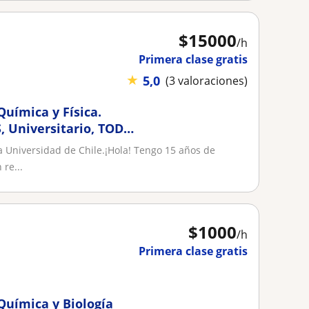
$
15000
/h
Primera clase gratis
★
5,0
(3 valoraciones)
Química y Física.
, Universitario, TODO
a Universidad de Chile.¡Hola! Tengo 15 años de
 re...
$
1000
/h
Primera clase gratis
Química y Biología