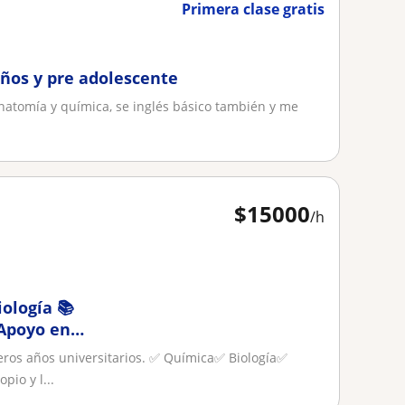
Primera clase gratis
iños y pre adolescente
natomía y química, se inglés básico también y me
$
15000
/h
iología 📚
Apoyo en
ros años universitarios. ✅ Química✅ Biología✅
io y l...