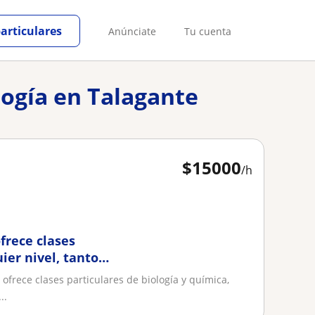
particulares
Anúnciate
Tu cuenta
logía en Talagante
$
15000
/h
frece clases
ier nivel, tanto
or de Padre Hurtado,
ofrece clases particulares de biología y química,
..