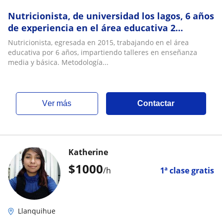
Nutricionista, de universidad los lagos, 6 años
de experiencia en el área educativa 2
semestre de biología, histología, bioquímica
Nutricionista, egresada en 2015, trabajando en el área
educativa por 6 años, impartiendo talleres en enseñanza
media y básica. Metodología...
ver más
Contactar
Katherine
$
1000
/h
1ª clase gratis
Llanquihue