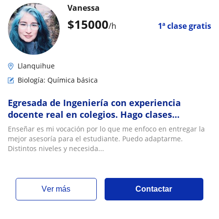
Vanessa
$
15000
/h
1ª clase gratis
Llanquihue
Biología: Química básica
Egresada de Ingeniería con experiencia
docente real en colegios. Hago clases
particulares de matemáticas química física
Enseñar es mi vocación por lo que me enfoco en entregar la
biología
mejor asesoría para el estudiante. Puedo adaptarme.
Distintos niveles y necesida...
ver más
Contactar