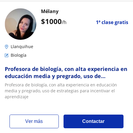
Mélany
$
1000
/h
1ª clase gratis
Llanquihue
Biología
Profesora de biología, con alta experiencia en
educación media y pregrado, uso de
estrategias para incentivar el aprendizaje
Profesora de biología, con alta experiencia en educación
media y pregrado, uso de estrategias para incentivar el
aprendizaje
ver más
Contactar