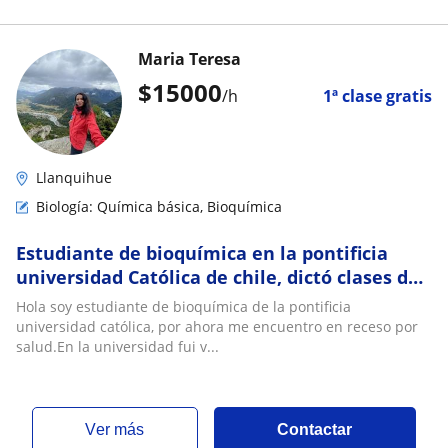
Maria Teresa
$
15000
/h
1ª clase gratis
Llanquihue
Biología: Química básica, Bioquímica
Estudiante de bioquímica en la pontificia
universidad Católica de chile, dictó clases de
biología, química y matemáticas a
Hola soy estudiante de bioquímica de la pontificia
estudiantes de 5to a 4to medio. Este año me
universidad católica, por ahora me encuentro en receso por
tomé un receso por salud por eso me
salud.En la universidad fui v...
encuentro en puerto Montt
ver más
Contactar