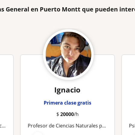
as General en Puerto Montt que pueden inter
Ignacio
Primera clase gratis
$
20000
/h
ior
Profesor de Ciencias Naturales para segundo ciclo (5° a 8° básico)
Psico