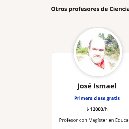
Otros profesores de Cienci
José Ismael
Primera clase gratis
$
12000
/h
Profesor con Magíster en Educación y amplia experiencia, en E.Básica, y Super