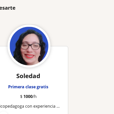
esarte
Soledad
Primera clase gratis
$
1000
/h
pedagoga con experiencia en Ciencias, matemáticas y Lenguaje. Clases de reforzamiento o nivelación por zoom