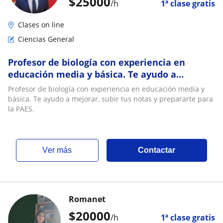
$
25000
/h
1ª clase gratis
Clases on line
Ciencias General
Profesor de biología con experiencia en
educación media y básica. Te ayudo a
mejorar, subir tus notas y prepararte para la
Profesor de biología con experiencia en educación media y
PAES
básica. Te ayudo a mejorar, subir tus notas y prepararte para
la PAES.
ver más
Contactar
Romanet
$
20000
/h
1ª clase gratis