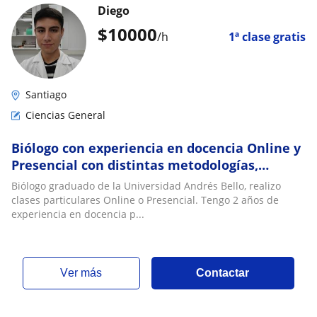
Diego
$
10000
/h
1ª clase gratis
Santiago
Ciencias General
Biólogo con experiencia en docencia Online y
Presencial con distintas metodologías,
incluida Montessori
Biólogo graduado de la Universidad Andrés Bello, realizo
clases particulares Online o Presencial. Tengo 2 años de
experiencia en docencia p...
ver más
Contactar