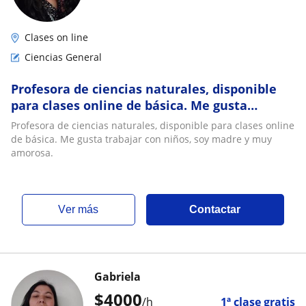
Clases on line
Ciencias General
Profesora de ciencias naturales, disponible
para clases online de básica. Me gusta
trabajar con niños, soy madre y muy amorosa
Profesora de ciencias naturales, disponible para clases online
de básica. Me gusta trabajar con niños, soy madre y muy
amorosa.
ver más
Contactar
Gabriela
$
4000
/h
1ª clase gratis