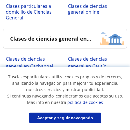
clases particulares a
Clases de ciencias
domicilio de Ciencias
general online
General
Clases de ciencias general en...
Clases de ciencias
Clases de ciencias
general en Cachapoal
general en Cautín
Clases de ciencias
Clases de ciencias
Tusclasesparticulares utiliza cookies propias y de terceros,
general en Concepción
general en Cordillera
analizando la navegación para mejorar tu experiencia,
nuestros servicios y mostrar publicidad.
Clases de ciencias
Clases de ciencias
Si continuas navegando, consideramos que aceptas su uso.
general en Iquique
general en Llanquihue
Más info en nuestra
política de cookies
Clases de ciencias
Clases de ciencias
general en Santiago
general en Talagante
Filtrar
Guardar búsqueda
Aceptar y seguir navegando
Clases de ciencias