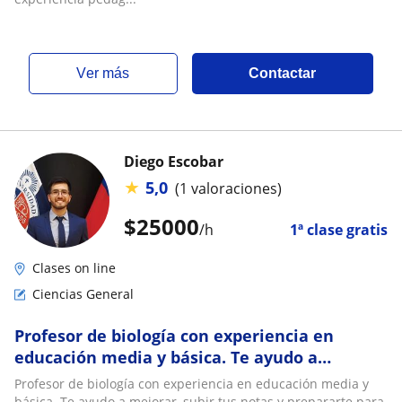
ver más
Contactar
Diego Escobar
★
5,0
(1 valoraciones)
$
25000
/h
1ª clase gratis
Clases on line
Ciencias General
Profesor de biología con experiencia en
educación media y básica. Te ayudo a
mejorar, subir tus notas y prepararte para la
Profesor de biología con experiencia en educación media y
PAES
básica. Te ayudo a mejorar, subir tus notas y prepararte para