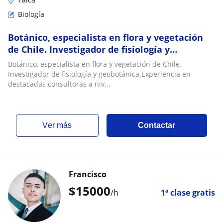
Biología
Botánico, especialista en flora y vegetación
de Chile. Investigador de fisiología y
geobotánica
Botánico, especialista en flora y vegetación de Chile.
Investigador de fisiología y geobotánica.Experiencia en
destacadas consultoras a niv...
ver más
Contactar
Francisco
$
15000
/h
1ª clase gratis