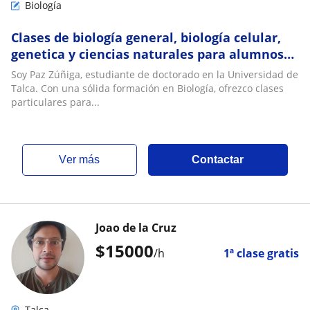
Biología
Clases de biología general, biología celular,
genetica y ciencias naturales para alumnos
de enseñanza media y Universitarios
Soy Paz Zúñiga, estudiante de doctorado en la Universidad de
Talca. Con una sólida formación en Biología, ofrezco clases
particulares para...
ver más
Contactar
Joao de la Cruz
$
15000
/h
1ª clase gratis
Talca