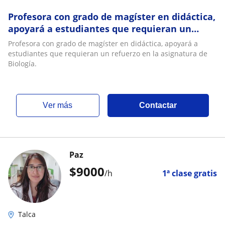
Profesora con grado de magíster en didáctica,
apoyará a estudiantes que requieran un
refuerzo en la asignatura de Biología
Profesora con grado de magíster en didáctica, apoyará a
estudiantes que requieran un refuerzo en la asignatura de
Biología.
ver más
Contactar
Paz
$
9000
/h
1ª clase gratis
Talca