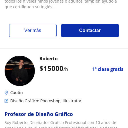
todos los niveles niños jóvenes o adultos, también ayudo a
que certifiquen su inglés...
ver más
Contactar
Roberto
$
15000
/h
1ª clase gratis
Cautín
Diseño Gráfico: Photoshop, Illustrator
Profesor de Diseño Gráfico
Soy Roberto, Diseñador Gráfico Profesional con 10 años de