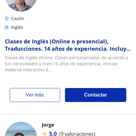
Cautín
Inglés
Clases de Inglés (Online o presencial),
Traducciones. 14 años de experiencia. Incluye
material interactivo (todos los niveles)
Clases de Inglés Online. Clases personalizadas de acuerdo a
tus necesidades y nivel.15 años de experiencia. Incluye
material interactivo (t...
ver más
Contactar
Jorge
★
5,0
(9 valoraciones)