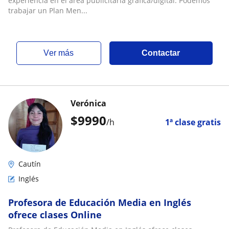
experiencia en el área publicitaria gráfica/digital. Podemos
trabajar un Plan Men...
ver más
Contactar
Verónica
$
9990
/h
1ª clase gratis
Cautín
Inglés
Profesora de Educación Media en Inglés
ofrece clases Online