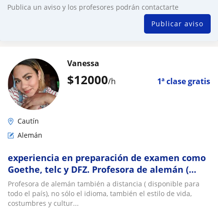
Publica un aviso y los profesores podrán contactarte
Publicar aviso
Vanessa
$
12000
/h
1ª clase gratis
Cautín
Alemán
experiencia en preparación de examen como
Goethe, telc y DFZ. Profesora de alemán (
disponible para todo el país)
Profesora de alemán también a distancia ( disponible para
todo el país), no sólo el idioma, también el estilo de vida,
costumbres y cultur...