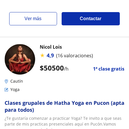
ver más
Contactar
Nicol Lois
★
4,9
(16 valoraciones)
$
50500
/h
1ª clase gratis
Cautín
Yoga
Clases grupales de Hatha Yoga en Pucon (apta
para todos)
¿Te gustaría comenzar a practicar Yoga? Te invito a que seas
parte de mis practicas presenciales aquí en Pucón.Vamos