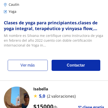
Cautín
Yoga
Clases de yoga para principiantes.clases de
yoga integral, terapéutico y vinyasa flow,
mejora tu estado físico y emocional. Horarios
Mi nombre es Silvana me certifique como Instructora de yoga
de lunes a jueves. Primera clase
en febrero del año 2022 cuento con doble certificación
internacional de Yoga in...
ver más
Contactar
Isabella
★
5,0
(2 valoraciones)
$
15000
/h
1ª clase gratis