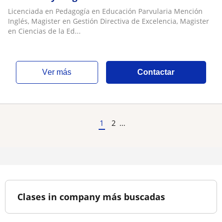
Educación Mención Curriculum y Evaluación
Licenciada en Pedagogía en Educación Parvularia Mención
Inglés, Magister en Gestión Directiva de Excelencia, Magister
en Ciencias de la Ed...
ver más
Contactar
1
2
...
Clases in company más buscadas