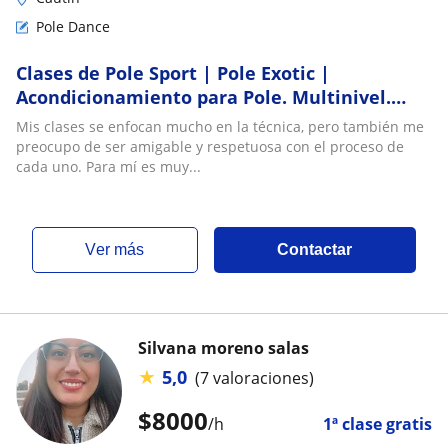
Pole Dance
Clases de Pole Sport | Pole Exotic |
Acondicionamiento para Pole. Multinivel.
Para adultos y niños
Mis clases se enfocan mucho en la técnica, pero también me
preocupo de ser amigable y respetuosa con el proceso de
cada uno. Para mí es muy...
ver más
Contactar
Silvana moreno salas
★
5,0
(7 valoraciones)
$
8000
/h
1ª clase gratis