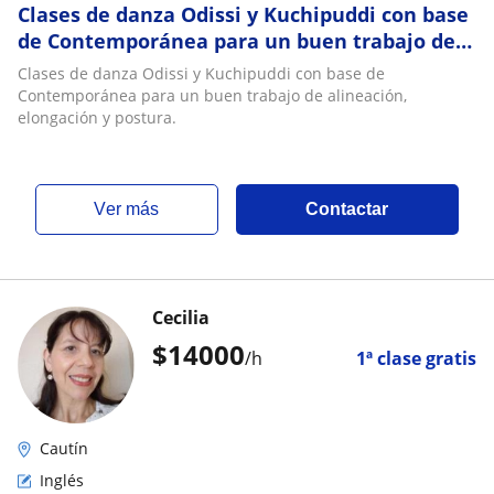
Clases de danza Odissi y Kuchipuddi con base
de Contemporánea para un buen trabajo de
alineación, elongación y postura
Clases de danza Odissi y Kuchipuddi con base de
Contemporánea para un buen trabajo de alineación,
elongación y postura.
ver más
Contactar
Cecilia
$
14000
/h
1ª clase gratis
Cautín
Inglés