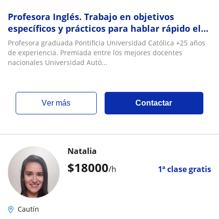
Profesora Inglés. Trabajo en objetivos
específicos y prácticos para hablar rápido el
idioma
Profesora graduada Pontificia Universidad Católica +25 años
de experiencia. Premiada entre los mejores docentes
nacionales Universidad Autó...
ver más
Contactar
Natalia
$
18000
/h
1ª clase gratis
Cautín