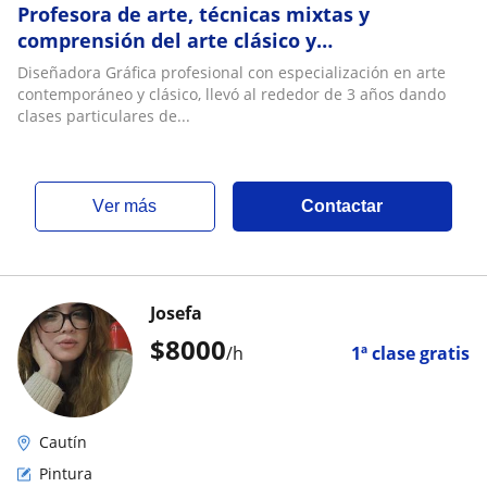
Profesora de arte, técnicas mixtas y
comprensión del arte clásico y
contemporáneo
Diseñadora Gráfica profesional con especialización en arte
contemporáneo y clásico, llevó al rededor de 3 años dando
clases particulares de...
ver más
Contactar
Josefa
$
8000
/h
1ª clase gratis
Cautín
Pintura