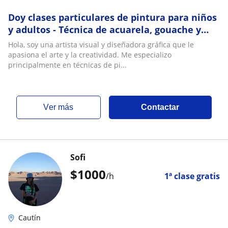
Doy clases particulares de pintura para niños
y adultos - Técnica de acuarela, gouache y
óleos
Hola, soy una artista visual y diseñadora gráfica que le
apasiona el arte y la creatividad. Me especializo
principalmente en técnicas de pi...
ver más
Contactar
Sofi
$
1000
/h
1ª clase gratis
Cautín