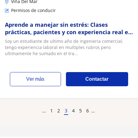
Viña Del Mar
Permisos de conducir
Aprende a manejar sin estrés: Clases
prácticas, pacientes y con experiencia real en
la calle
Soy un estudiante de ultimo año de ingenieria comercial,
tengo experiencia laboral en multiples rubros pero
ultimamente he sumado en el tra...
ver más
Contactar
...
1
2
3
4
5
6
...