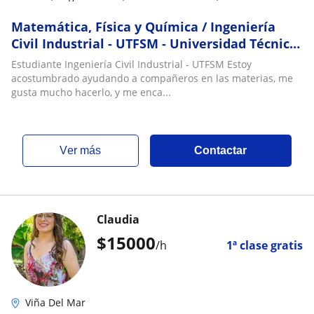
discretas
Matemática, Física y Química / Ingeniería
Civil Industrial - UTFSM - Universidad Técnica
Federico Santa María
Estudiante Ingeniería Civil Industrial - UTFSM Estoy
acostumbrado ayudando a compañeros en las materias, me
gusta mucho hacerlo, y me enca...
ver más
Contactar
Claudia
$
15000
/h
1ª clase gratis
Viña Del Mar