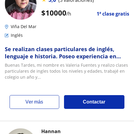
$
10000
/h
1ª clase gratis
Viña Del Mar
Inglés
Se realizan clases particulares de inglés,
lenguaje e historia. Poseo experiencia en
docencia y soy muy responsable y dinámica
Buenas Tardes, mi nombre es Valeria Fuentes y realizo clases
particulares de ingles todos los niveles y edades, trabajé en
colegio un año y...
ver más
Contactar
Hannan