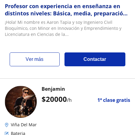
Profesor con experiencia en enseñanza en
distintos niveles: Básica, media, preparación
PAES, Ingeniería nivel universitario
¡Hola! Mi nombre es Aaron Tapia y soy Ingeniero Civil
Bioquímico, con Minor en Innovación y Emprendimiento y
Licenciatura en Ciencias de la...
ver más
Contactar
Benjamin
$
20000
/h
1ª clase gratis
Viña Del Mar
Bateria