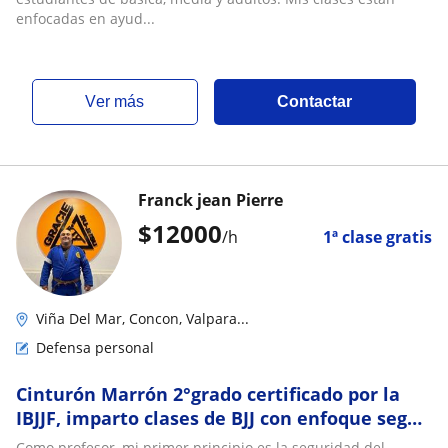
enfocadas en ayud...
ver más
Contactar
Franck jean Pierre
$
12000
/h
1ª clase gratis
Viña Del Mar, Concon, Valpara...
Defensa personal
Cinturón Marrón 2°grado certificado por la
IBJJF, imparto clases de BJJ con enfoque según
la necesidad de los alumnos
Como profesor, mi primer principio es la seguridad del