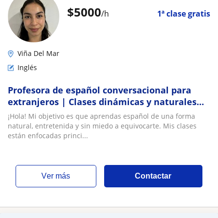
$
5000
/h
1ª clase gratis
Viña Del Mar
Inglés
Profesora de español conversacional para
extranjeros | Clases dinámicas y naturales
online
¡Hola! Mi objetivo es que aprendas español de una forma
natural, entretenida y sin miedo a equivocarte. Mis clases
están enfocadas princi...
ver más
Contactar