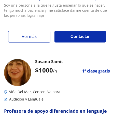
personas. Atiendo Viña del Mar y alrededores
Soy una persona a la que le gusta enseñar lo que sé hacer,
tengo mucha paciencia y me satisface darme cuenta de que
las personas logran apr...
ver más
Contactar
Susana Samit
$
1000
/h
1ª clase gratis
Viña Del Mar, Concon, Valpara...
Audición y Lenguaje
Profesora de apoyo diferenciado en lenguaje