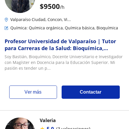
$
9500
/h
Valparaíso Ciudad, Concon, Vi...
Química: Química orgánica, Química básica, Bioquímica
Profesor Universidad de Valparaíso | Tutor
para Carreras de la Salud: Bioquímica,
Química Orgánica, Farmacología, Fisiología,
Soy Bastián, Bioquímico, Docente Universitario e Investigador
Fisiopatología | Vasta experiencia en TEA y
con Magíster en Docencia para la Educación Superior. Mi
TDA/H
pasión es tender un p...
ver más
Contactar
Valeria
★
5,0
(3 valoraciones)