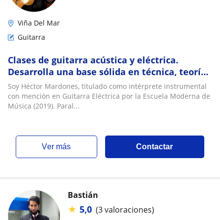
Viña Del Mar
Guitarra
Clases de guitarra acústica y eléctrica.
Desarrolla una base sólida en técnica, teoría
y armonía aplicada
Soy Héctor Mardones, titulado como intérprete instrumental
con mención en Guitarra Eléctrica por la Escuela Moderna de
Música (2019). Paral...
ver más
Contactar
Bastián
★
5,0
(3 valoraciones)