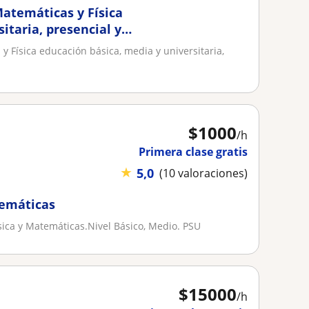
Matemáticas y Física
itaria, presencial y
y Física educación básica, media y universitaria,
$
1000
/h
Primera clase gratis
★
5,0
(10 valoraciones)
temáticas
ísica y Matemáticas.Nivel Básico, Medio. PSU
$
15000
/h