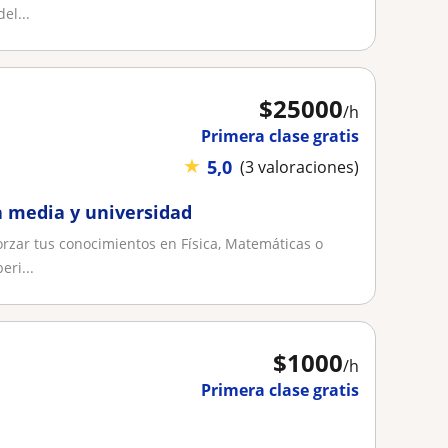
el...
$
25000
/h
Primera clase gratis
★
5,0
(3 valoraciones)
a media y universidad
orzar tus conocimientos en Física, Matemáticas o
ri...
$
1000
/h
Primera clase gratis