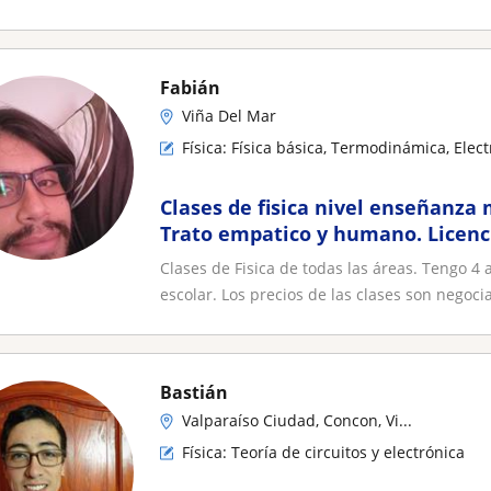
Fabián
Viña Del Mar
Física: Física básica, Termodinámica, Ele
Clases de fisica nivel enseñanza 
Trato empatico y humano. Licenc
Fisica
Clases de Fisica de todas las áreas. Tengo 4 
escolar. Los precios de las clases son negocia
Bastián
Valparaíso Ciudad, Concon, Vi...
Física: Teoría de circuitos y electrónica