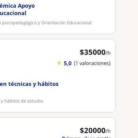
a Apoyo
ducacional
 psicopedagógico y Orientación Educacional
$
35000
/h
★
5,0
(1 valoraciones)
en técnicas y hábitos
y hábitos de estudio.
$
20000
/h