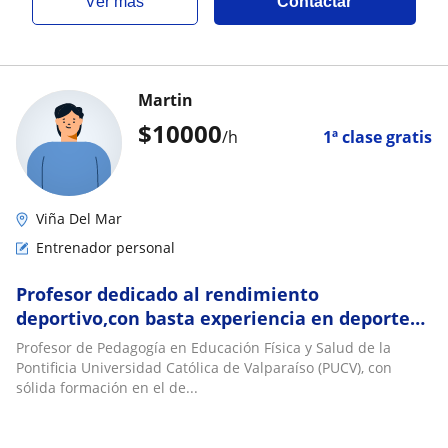
ver más
Contactar
Martin
$
10000
/h
1ª clase gratis
Viña Del Mar
Entrenador personal
Profesor dedicado al rendimiento
deportivo,con basta experiencia en deportes
colectivos
Profesor de Pedagogía en Educación Física y Salud de la
Pontificia Universidad Católica de Valparaíso (PUCV), con
sólida formación en el de...