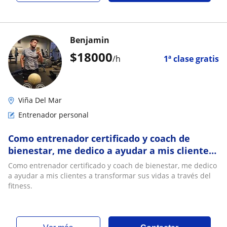
Benjamin
$
18000
/h
1ª clase gratis
Viña Del Mar
Entrenador personal
Como entrenador certificado y coach de
bienestar, me dedico a ayudar a mis clientes
a transformar sus vidas a través del fitness
Como entrenador certificado y coach de bienestar, me dedico
a ayudar a mis clientes a transformar sus vidas a través del
fitness.