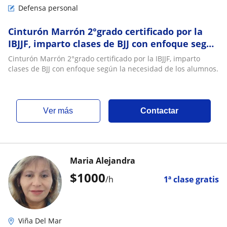
Defensa personal
Cinturón Marrón 2°grado certificado por la
IBJJF, imparto clases de BJJ con enfoque según
la necesidad de los alumnos
Cinturón Marrón 2°grado certificado por la IBJJF, imparto
clases de BJJ con enfoque según la necesidad de los alumnos.
ver más
Contactar
Maria Alejandra
$
1000
/h
1ª clase gratis
Viña Del Mar