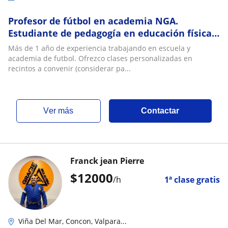
Profesor de fútbol en academia NGA.
Estudiante de pedagogía en educación física
PUCV. Ofrezco clases personalizadas y nexo
Más de 1 año de experiencia trabajando en escuela y
con NGA
academia de futbol. Ofrezco clases personalizadas en
recintos a convenir (considerar pa...
ver más
Contactar
Franck jean Pierre
$
12000
/h
1ª clase gratis
Viña Del Mar, Concon, Valpara...