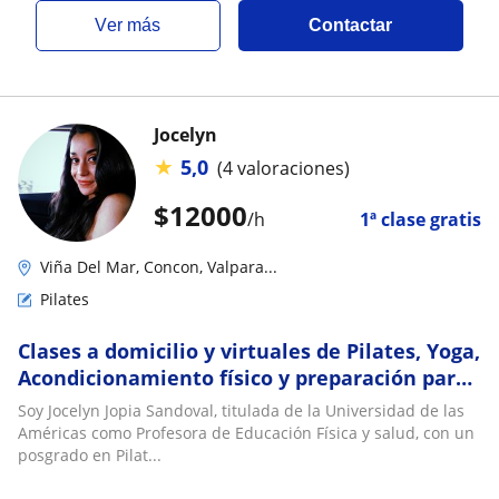
ver más
Contactar
Jocelyn
★
5,0
(4 valoraciones)
$
12000
/h
1ª clase gratis
Viña Del Mar, Concon, Valpara...
Pilates
Clases a domicilio y virtuales de Pilates, Yoga,
Acondicionamiento físico y preparación para
bailarinas/es
Soy Jocelyn Jopia Sandoval, titulada de la Universidad de las
Américas como Profesora de Educación Física y salud, con un
posgrado en Pilat...