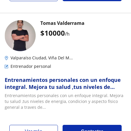
Tomas Valderrama
$
10000
/h
Valparaíso Ciudad, Viña Del M...
Entrenador personal
Entrenamientos personales con un enfoque
integral. Mejora tu salud ,tus niveles de
energia, condicion y aspecto fisico general a
Entrenamientos personales con un enfoque integral. Mejora
traves del movimiento, ejercicios corporales,
tu salud ,tus niveles de energia, condicion y aspecto fisico
respiracion y alimentacion utilizando
general a traves de...
distintos metodos entrenamientos