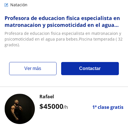
Natación
Profesora de educacion fisica especialista en
matronacaion y psicomoticidad en el agua
para bebes.Piscina temperada ( 32 grados)
Profesora de educacion fisica especialista en matronacaion y
psicomoticidad en el agua para bebes.Piscina temperada ( 32
grados).
ver más
Contactar
Rafael
$
45000
/h
1ª clase gratis