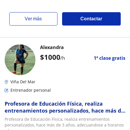
ver más
Contactar
Alexandra
$
1000
/h
1ª clase gratis
Viña Del Mar
Entrenador personal
Profesora de Educación Física, realiza
entrenamientos personalizados, hace más de
3 años, adecuandose a horarios y lugares
Profesora de Educación Física, realiza entrenamientos
personalizados, hace más de 3 años, adecuandose a horarios