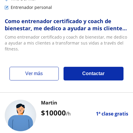
Entrenador personal
Como entrenador certificado y coach de
bienestar, me dedico a ayudar a mis clientes
a transformar sus vidas a través del fitness
Como entrenador certificado y coach de bienestar, me dedico
a ayudar a mis clientes a transformar sus vidas a través del
fitness.
ver más
Contactar
Martin
$
10000
/h
1ª clase gratis