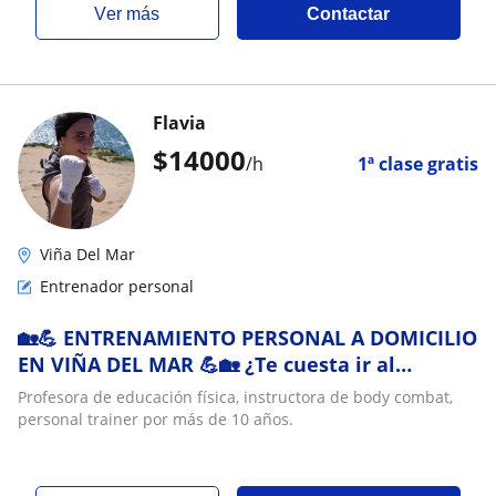
ver más
Contactar
Flavia
$
14000
/h
1ª clase gratis
Viña Del Mar
Entrenador personal
🏡💪 ENTRENAMIENTO PERSONAL A DOMICILIO
EN VIÑA DEL MAR 💪🏡 ¿Te cuesta ir al
gimnasio o no tienes tiempo? ¡Yo te ayudo! ✅
Profesora de educación física, instructora de body combat,
Clases personalizadas en la comodidad de tu
personal trainer por más de 10 años.
casa ✅ Llevo el material necesario si no lo
tienes ✅ Trabajo en el plan de Viña