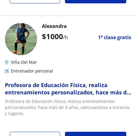
Alexandra
$
1000
/h
1ª clase gratis
Viña Del Mar
Entrenador personal
Profesora de Educación Física, realiza
entrenamientos personalizados, hace más de
3 años, adecuandose a horarios y lugares
Profesora de Educación Física, realiza entrenamientos
personalizados, hace más de 3 años, adecuandose a horarios
y lugares.