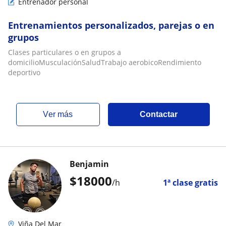
Entrenador personal
Entrenamientos personalizados, parejas o en
grupos
Clases particulares o en grupos a
domicilioMusculaciónSaludTrabajo aerobicoRendimiento
deportivo
ver más
Contactar
Benjamin
$
18000
/h
1ª clase gratis
Viña Del Mar