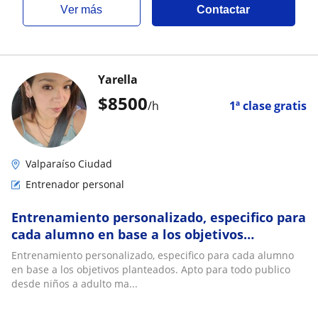
ver más
Contactar
Yarella
$
8500
/h
1ª clase gratis
Valparaíso Ciudad
Entrenador personal
Entrenamiento personalizado, especifico para
cada alumno en base a los objetivos
planteados. Apto para todo publico desde
Entrenamiento personalizado, especifico para cada alumno
niños a adulto mayor, personas con
en base a los objetivos planteados. Apto para todo publico
patologias, o capacidades diferenciadas.
desde niños a adulto ma...
Clases presenciales valparaiso, viña del mar,