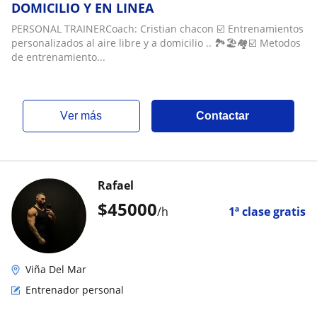
DOMICILIO Y EN LINEA
PERSONAL TRAINERCoach: Cristian chacon ☑️ Entrenamientos
personalizados al aire libre y a domicilio .. 🏞️🏖️🏘️☑️ Metodos
de entrenamiento...
ver más
Contactar
Rafael
$
45000
/h
1ª clase gratis
Viña Del Mar
Entrenador personal