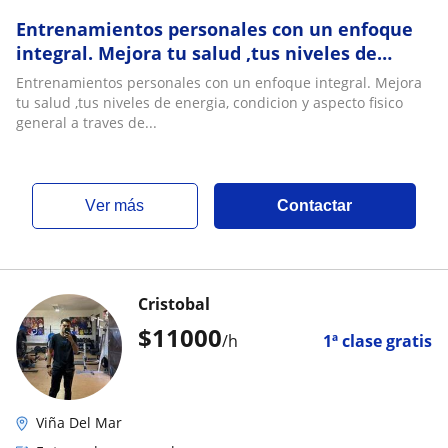
Entrenamientos personales con un enfoque
integral. Mejora tu salud ,tus niveles de
energia, condicion y aspecto fisico general a
Entrenamientos personales con un enfoque integral. Mejora
traves del movimiento, ejercicios corporales,
tu salud ,tus niveles de energia, condicion y aspecto fisico
respiracion y alimentacion utilizando
general a traves de...
distintos metodos entrenamientos
ver más
Contactar
Cristobal
$
11000
/h
1ª clase gratis
Viña Del Mar