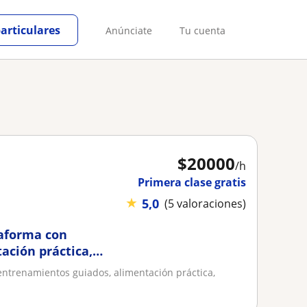
particulares
Anúnciate
Tu cuenta
$
20000
/h
Primera clase gratis
★
5,0
(5 valoraciones)
taforma con
ación práctica,
ritu
entrenamientos guiados, alimentación práctica,