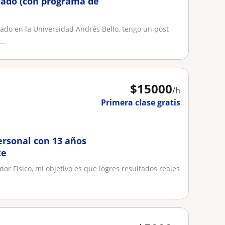
zado (con programa de
ulado en la Universidad Andrés Bello, tengo un post
..
$
15000
/h
Primera clase gratis
ersonal con 13 años
te
or Físico, mi objetivo es que logres resultados reales