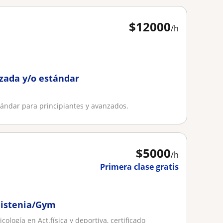
$
12000
/h
zada y/o estándar
ándar para principiantes y avanzados.
$
5000
/h
Primera clase gratis
listenia/Gym
ología en Act.física y deportiva, certificado