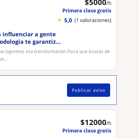
$
5000
/h
Primera clase gratis
★
5,0
(1 valoraciones)
 influenciar a gente
odologia te garantizó
ue logremos esa transformación física que buscas de
e...
Publicar aviso
$
12000
/h
Primera clase gratis