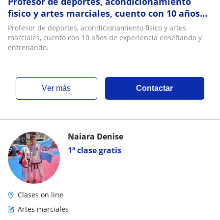
Profesor de deportes, acondicionamiento
fisico y artes marciales, cuento con 10 años
de experiencia enseñando y entrenando
Profesor de deportes, acondicionamiento fisico y artes
marciales, cuento con 10 años de experiencia enseñando y
entrenando.
ver más
Contactar
Naiara Denise
1ª clase gratis
Clases on line
Artes marciales