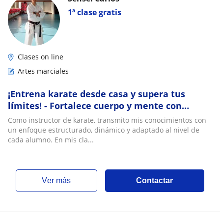
1ª clase gratis
Clases on line
Artes marciales
¡Entrena karate desde casa y supera tus
límites! - Fortalece cuerpo y mente con
nuestras clases de karate online
Como instructor de karate, transmito mis conocimientos con
un enfoque estructurado, dinámico y adaptado al nivel de
cada alumno. En mis cla...
ver más
Contactar