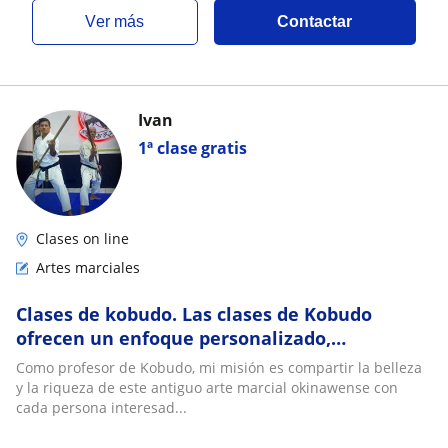
ver más
Contactar
Ivan
1ª clase gratis
Clases on line
Artes marciales
Clases de kobudo. Las clases de Kobudo
ofrecen un enfoque personalizado,
adaptándose al ritmo y necesidades de cada
Como profesor de Kobudo, mi misión es compartir la belleza
alumno
y la riqueza de este antiguo arte marcial okinawense con
cada persona interesad...