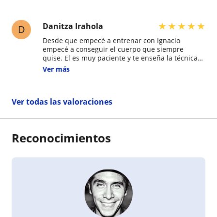
establecidos. Absolutamente recomendable!
★
★
★
★
★
Danitza Irahola
D
Desde que empecé a entrenar con Ignacio
empecé a conseguir el cuerpo que siempre
quise. El es muy paciente y te enseña la técnica
de tal forma que logres entender el ejercicio,
Ver más
como trabaja y donde. Me gusta como motiva
para seguir adelante, lo preocupado que es por
cómo te sientes y siempre contagia buena
Ver todas las valoraciones
energía. Un 10 de 10 el profe.
Reconocimientos