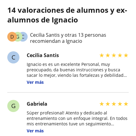
14 valoraciones de alumnos y ex-
alumnos de Ignacio
Cecilia Santis y otras 13 personas
D
G
C
recomiendan a Ignacio
★
★
★
★
★
Cecilia Santis
C
Ignacio es es un excelente Personal, muy
preocupado, da buenas instrucciones y busca
sacar lo mejor, viendo las fortalezas y debilidades
de cada alumno. Me encantó entrenar con
Ver más
Ignacio!
★
★
★
★
★
Gabriela
G
Súper profesional! Atento y dedicado al
entrenamiento con un enfoque integral. En todos
mis entrenamientos tuve un seguimiento
adecuado, en cuanto a la corrección de la
Ver más
ejecucion como en el avance de los objetivos