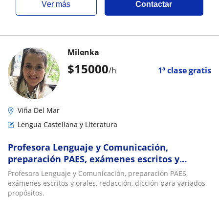
ver más
Contactar
Milenka
$
15000
/h
1ª clase gratis
Viña Del Mar
Lengua Castellana y Literatura
Profesora Lenguaje y Comunicación,
preparación PAES, exámenes escritos y
orales, redacción, dicción para variados
Profesora Lenguaje y Comunicación, preparación PAES,
propósitos
exámenes escritos y orales, redacción, dicción para variados
propósitos.