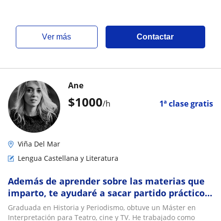
ver más
Contactar
Ane
$
1000
/h
1ª clase gratis
Viña Del Mar
Lengua Castellana y Literatura
Además de aprender sobre las materias que
imparto, te ayudaré a sacar partido práctico a
todo lo aprendido
Graduada en Historia y Periodismo, obtuve un Máster en
Interpretación para Teatro, cine y TV. He trabajado como