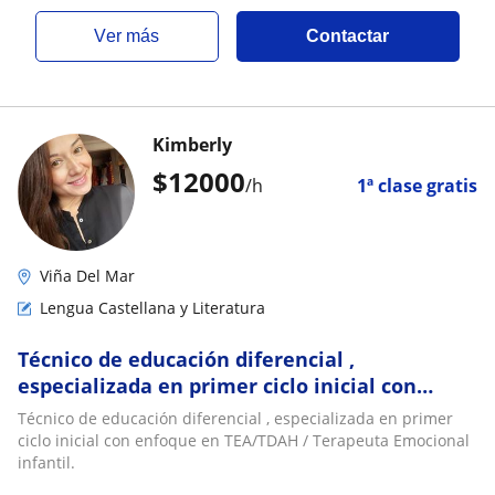
ver más
Contactar
Kimberly
$
12000
/h
1ª clase gratis
Viña Del Mar
Lengua Castellana y Literatura
Técnico de educación diferencial ,
especializada en primer ciclo inicial con
enfoque en TEA/TDAH / Terapeuta Emocional
Técnico de educación diferencial , especializada en primer
infantil
ciclo inicial con enfoque en TEA/TDAH / Terapeuta Emocional
infantil.