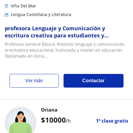
Viña Del Mar
Lengua Castellana y Literatura
profesora Lenguaje y Comunicación y
escritura creativa para estudiantes y
personas adultas. Amplia experiencia.
Profesora General Básica, Postitulo lenguaje y comunicación,
Alfabetización
orientadora educacional, licenciada y máster en educación.
Diplomada en litera...
ver más
Contactar
Oriana
$
10000
/h
1ª clase gratis