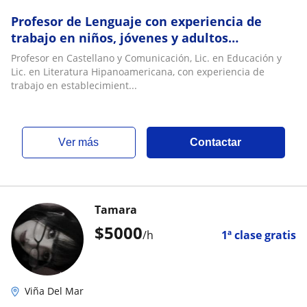
Profesor de Lenguaje con experiencia de
trabajo en niños, jóvenes y adultos
(presencial u online)
Profesor en Castellano y Comunicación, Lic. en Educación y
Lic. en Literatura Hipanoamericana, con experiencia de
trabajo en establecimient...
ver más
Contactar
Tamara
$
5000
/h
1ª clase gratis
Viña Del Mar