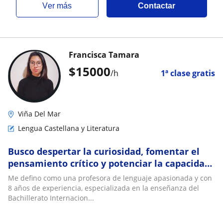
ver más
Contactar
Francisca Tamara
$
15000
/h
1ª clase gratis
Viña Del Mar
Lengua Castellana y Literatura
Busco despertar la curiosidad, fomentar el
pensamiento crítico y potenciar la capacidad
expresiva en cada uno de mis estudiantes
Me defino como una profesora de lenguaje apasionada y con
8 años de experiencia, especializada en la enseñanza del
Bachillerato Internacion...