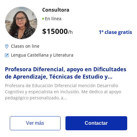
Consultora
En línea
$
15000
/h
1ª clase gratis
Clases on line
Lengua Castellana y Literatura
Profesora Diferencial, apoyo en Dificultades
de Aprendizaje, Técnicas de Estudio y
Refuerzo Escolar (Online y a Domicilio)
Profesora de Educación Diferencial mención Desarrollo
Cognitivo y especialista en Inclusión. Me dedico al apoyo
pedagógico personalizado, a...
ver más
Contactar