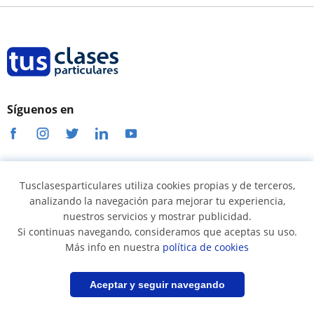
Síguenos en
Términos y condiciones
Tusclasesparticulares utiliza cookies propias y de terceros,
analizando la navegación para mejorar tu experiencia,
Política de cookies
nuestros servicios y mostrar publicidad.
Política de privacidad
Si continuas navegando, consideramos que aceptas su uso.
Más info en nuestra
política de cookies
Condiciones uso profesores
Condiciones uso alumnos
Filtrar
Guardar búsqueda
Aceptar y seguir navegando
Seguridad