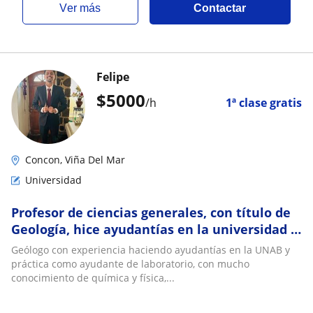
ver más
Contactar
Felipe
$
5000
/h
1ª clase gratis
Concon, Viña Del Mar
Universidad
Profesor de ciencias generales, con título de
Geología, hice ayudantías en la universidad y
realicé mi práctica en laboratorio
Geólogo con experiencia haciendo ayudantías en la UNAB y
práctica como ayudante de laboratorio, con mucho
conocimiento de química y física,...