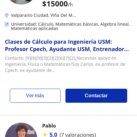
$
15000
/h
Valparaíso Ciudad, Viña Del M...
Universidad: Cálculo, Matemáticas básicas, Álgebra lineal,
Matemáticas aplicadas
Clases de Cálculo para Ingeniería USM:
Profesor Cpech, Ayudante USM, Entrenador
de Estudiantes (UTFSM, UNAB)
Contacto: [9][8][9][3][2][2][6][7][2]¿Necesitas apoyo en
Ingeniería, Física o Matemáticas?Soy Carlos, ex-profesor de
Cpech, ex-ayudante de...
ver más
Contactar
Pablo
★
5,0
(7 valoraciones)