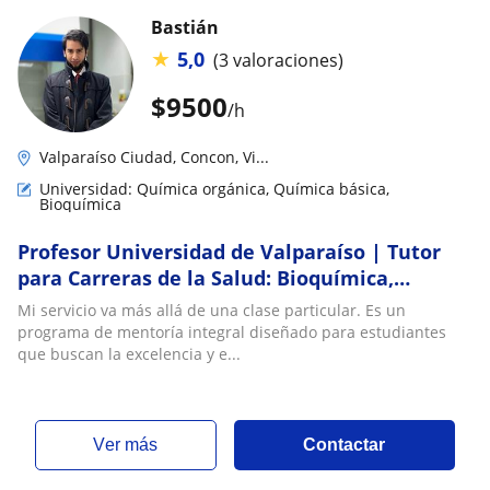
Bastián
★
5,0
(3 valoraciones)
$
9500
/h
Valparaíso Ciudad, Concon, Vi...
Universidad: Química orgánica, Química básica,
Bioquímica
Profesor Universidad de Valparaíso | Tutor
para Carreras de la Salud: Bioquímica,
Química Orgánica, Farmacología, Fisiología,
Mi servicio va más allá de una clase particular. Es un
Fisiopatología | Vasta experiencia en TEA y
programa de mentoría integral diseñado para estudiantes
TDA/H
que buscan la excelencia y e...
ver más
Contactar