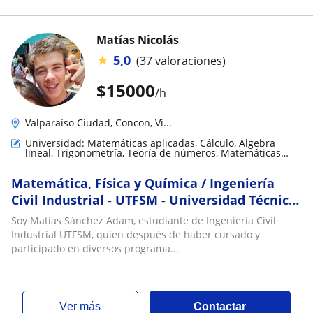
Matías Nicolás
★
5,0
(37 valoraciones)
$
15000
/h
Valparaíso Ciudad, Concon, Vi...
Universidad: Matemáticas aplicadas, Cálculo, Álgebra
lineal, Trigonometría, Teoría de números, Matemáticas
discretas
Matemática, Física y Química / Ingeniería
Civil Industrial - UTFSM - Universidad Técnica
Federico Santa María
Soy Matías Sánchez Adam, estudiante de Ingeniería Civil
Industrial UTFSM, quien después de haber cursado y
participado en diversos programa...
ver más
Contactar