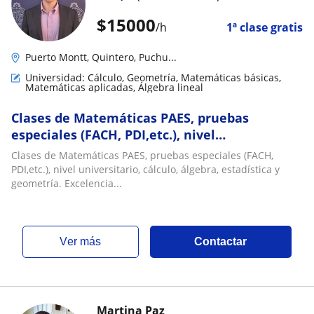
$
15000
/h
1ª clase gratis
Puerto Montt, Quintero, Puchu...
Universidad: Cálculo, Geometría, Matemáticas básicas,
Matemáticas aplicadas, Álgebra lineal
Clases de Matemáticas PAES, pruebas
especiales (FACH, PDI,etc.), nivel
universitario, cálculo, álgebra, estadística y
Clases de Matemáticas PAES, pruebas especiales (FACH,
geometría. Excelencia
PDI,etc.), nivel universitario, cálculo, álgebra, estadística y
geometría. Excelencia...
ver más
Contactar
Martina Paz