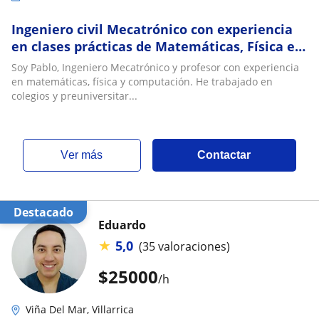
Ingeniero civil Mecatrónico con experiencia
en clases prácticas de Matemáticas, Física e
Inglés a niveles de básica y media
Soy Pablo, Ingeniero Mecatrónico y profesor con experiencia
en matemáticas, física y computación. He trabajado en
colegios y preuniversitar...
ver más
Contactar
Destacado
Eduardo
★
5,0
(35 valoraciones)
$
25000
/h
Viña Del Mar, Villarrica