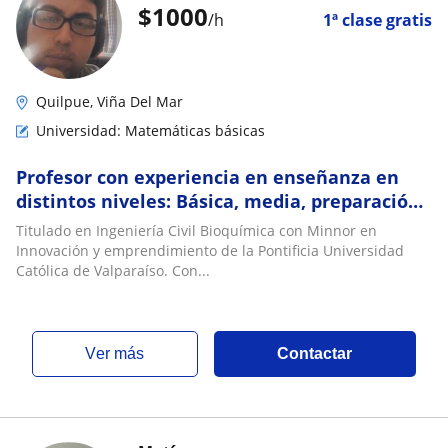
$
1000
/h
1ª clase gratis
Quilpue, Viña Del Mar
Universidad: Matemáticas básicas
Profesor con experiencia en enseñanza en
distintos niveles: Básica, media, preparación
PAES, Ingeniería nivel universitario
Titulado en Ingeniería Civil Bioquímica con Minnor en
Innovación y emprendimiento de la Pontificia Universidad
Católica de Valparaíso. Con...
ver más
Contactar