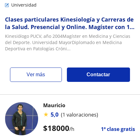
Universidad
Clases particulares Kinesiología y Carreras de
la Salud. Presencial y Online. Magíster con 19
años de experiencia académica
Kinesiólogo PUCV, año 2004Magíster en Medicina y Ciencias
del Deporte. Universidad MayorDiplomado en Medicina
Deportiva en Patologías Cróni...
ver más
Contactar
Mauricio
★
5,0
(1 valoraciones)
$
18000
/h
1ª clase gratis