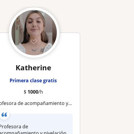
Katherine
Primera clase gratis
$
1000
/h
e acompañamiento y nivelación para el primer año de universidad. En específico área de ciencias ( química, genética, biología animal y vegetal, anatomía, fisiología etc) Distintas metodología de estudio u planificación para que la integración a
Profesora de
acompañamiento y nivelación