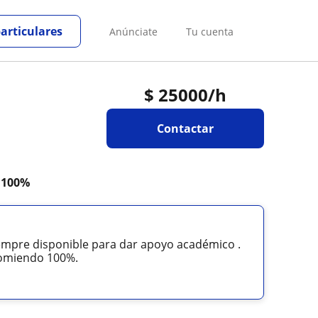
particulares
Anúnciate
Tu cuenta
$
25000
/h
Contactar
a
100%
iempre disponible para dar apoyo académico .
comiendo 100%.