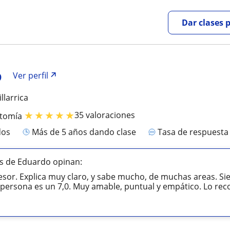
Dar clases 
o
Ver perfil
llarrica
★
★
★
★
★
35 valoraciones
atomía
dos
más de 5 años dando clase
Tasa de respuest
s de Eduardo opinan:
esor. Explica muy claro, y sabe mucho, de muchas areas. S
ersona es un 7,0. Muy amable, puntual y empático. Lo re