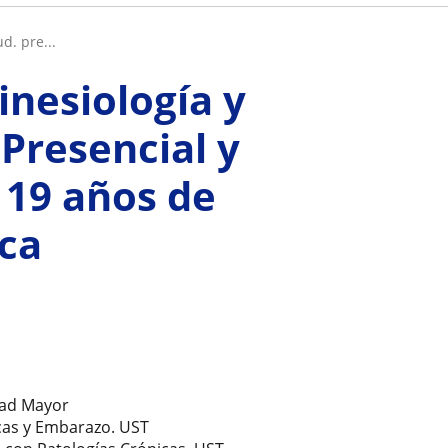
d. pre...
inesiología y
 Presencial y
 19 años de
ca
dad Mayor
cas y Embarazo. UST