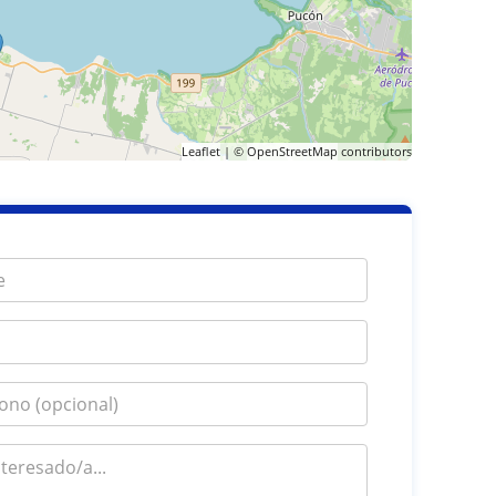
Leaflet
| ©
OpenStreetMap
contributors