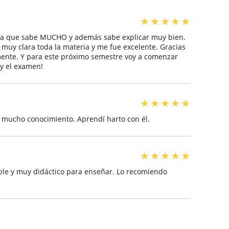
★
★
★
★
★
ota que sabe MUCHO y además sabe explicar muy bien.
muy clara toda la materia y me fue excelente. Gracias
mente. Y para este próximo semestre voy a comenzar
 y el examen!
★
★
★
★
★
e mucho conocimiento. Aprendí harto con él.
★
★
★
★
★
le y muy didáctico para enseñar. Lo recomiendo