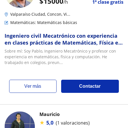
$
15000
/h
1ª clase gratis
Valparaíso Ciudad, Concon, Vi...
Matemáticas: Matemáticas básicas
Ingeniero civil Mecatrónico con experiencia
en clases prácticas de Matemáticas, Física e
Inglés a niveles de básica y media
Sobre mí: Soy Pablo, Ingeniero Mecatrónico y profesor con
experiencia en matemáticas, física y computación. He
trabajado en colegios, preun...
ver más
Contactar
Mauricio
★
5,0
(1 valoraciones)