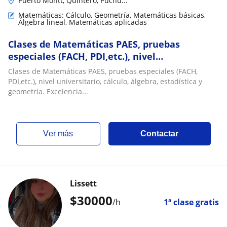
Puerto Montt, Quintero, Puchu...
Matemáticas: Cálculo, Geometría, Matemáticas básicas,
Álgebra lineal, Matemáticas aplicadas
Clases de Matemáticas PAES, pruebas
especiales (FACH, PDI,etc.), nivel
universitario, cálculo, álgebra, estadística y
Clases de Matemáticas PAES, pruebas especiales (FACH,
geometría. Excelencia
PDI,etc.), nivel universitario, cálculo, álgebra, estadística y
geometría. Excelencia...
ver más
Contactar
Lissett
$
30000
/h
1ª clase gratis