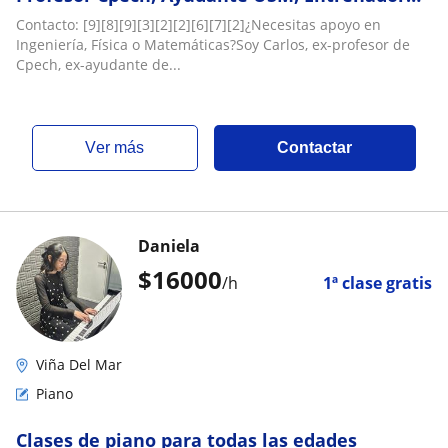
de Estudiantes (UTFSM, UNAB)
Contacto: [9][8][9][3][2][2][6][7][2]¿Necesitas apoyo en
Ingeniería, Física o Matemáticas?Soy Carlos, ex-profesor de
Cpech, ex-ayudante de...
ver más
Contactar
Daniela
$
16000
/h
1ª clase gratis
Viña Del Mar
Piano
Clases de piano para todas las edades