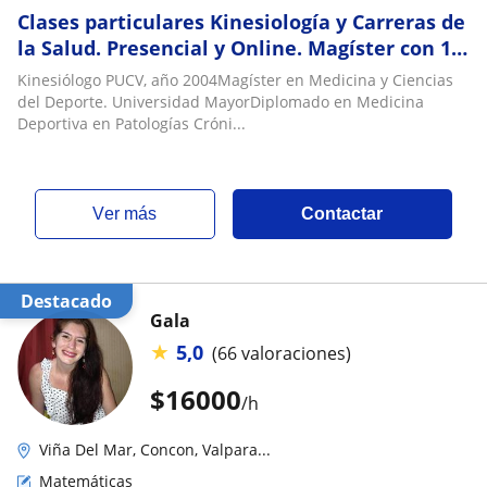
Clases particulares Kinesiología y Carreras de
la Salud. Presencial y Online. Magíster con 19
años de experiencia académica
Kinesiólogo PUCV, año 2004Magíster en Medicina y Ciencias
del Deporte. Universidad MayorDiplomado en Medicina
Deportiva en Patologías Cróni...
ver más
Contactar
Destacado
Gala
★
5,0
(66 valoraciones)
$
16000
/h
Viña Del Mar, Concon, Valpara...
Matemáticas