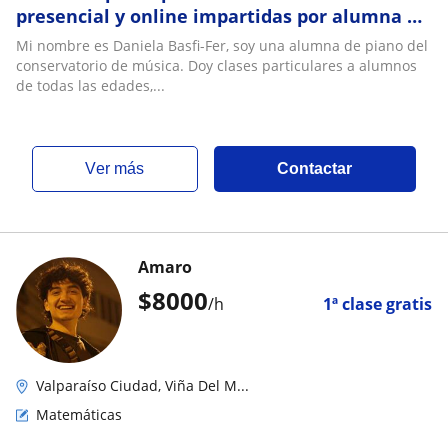
presencial y online impartidas por alumna de
conservatorio
Mi nombre es Daniela Basfi-Fer, soy una alumna de piano del
conservatorio de música. Doy clases particulares a alumnos
de todas las edades,...
ver más
Contactar
Amaro
$
8000
/h
1ª clase gratis
Valparaíso Ciudad, Viña Del M...
Matemáticas