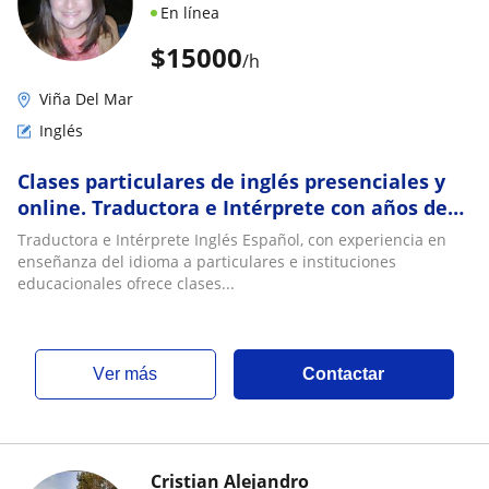
En línea
$
15000
/h
Viña Del Mar
Inglés
Clases particulares de inglés presenciales y
online. Traductora e Intérprete con años de
experiencia en la enseñanza del idioma
Traductora e Intérprete Inglés Español, con experiencia en
enseñanza del idioma a particulares e instituciones
educacionales ofrece clases...
ver más
Contactar
Cristian Alejandro