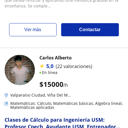
que desea reforzar y aplicando una metódica gradual en la
enseñanza. Se comple...
ver más
Contactar
Carlos Alberto
★
5,0
(22 valoraciones)
En línea
$
15000
/h
Valparaíso Ciudad, Viña Del M...
Matemáticas: Cálculo, Matemáticas básicas, Álgebra lineal,
Matemáticas aplicadas
Clases de Cálculo para Ingeniería USM:
Profesor Cpech, Ayudante USM, Entrenador