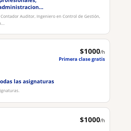
profesionales,
 administracion
Contador Auditor, Ingeniero en Control de Gestión,
...
$
1000
/h
Primera clase gratis
todas las asignaturas
signaturas.
$
1000
/h