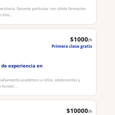
rsitaria. Docente particular con sólida formación
 Edu...
$
1000
/h
Primera clase gratis
 de experiencia en
pañamiento académico a niños, adolescentes y
escolar,...
$
10000
/h