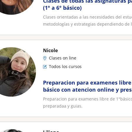
Clases de todas las asignaturas 
(1° a 6° básico)
Clases orientadas a las necesidades del estudi
metodologías y estrategias dependiendo de la
Nicole
Clases on line
Todos los cursos
Preparacion para examenes libre 
básico con atencion online y pres
preparadaa y guias
Preparacion para examenes libre de 1°básico 
preparadaa y guias.