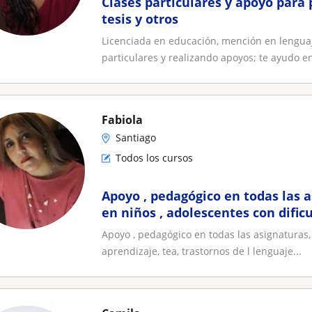
Clases particulares y apoyo para 
tesis y otros
Licenciada en educación, mención en lenguaje
particulares y realizando apoyos; te ayudo en
Fabiola
Santiago
Todos los cursos
Apoyo , pedagógico en todas las a
en niños , adolescentes con dific
aprendizaje, tea, trastornos de l 
Apoyo , pedagógico en todas las asignaturas, 
déficit cognitivo
aprendizaje, tea, trastornos de l lenguaje...