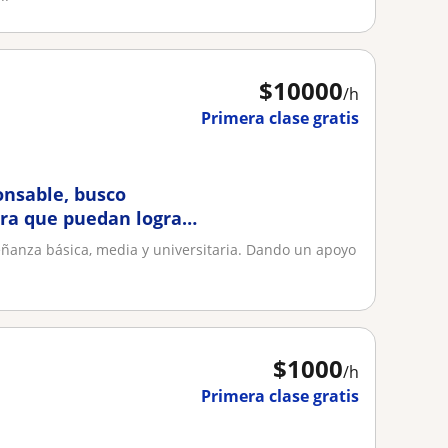
$
10000
/h
Primera clase gratis
nsable, busco
ra que puedan lograr
ico como en lo
eñanza básica, media y universitaria. Dando un apoyo
$
1000
/h
Primera clase gratis