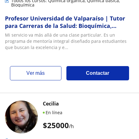
Todos los cursos: Química orgánica, Química básica,
Bioquímica
Profesor Universidad de Valparaíso | Tutor
para Carreras de la Salud: Bioquímica,
Química Orgánica, Farmacología, Fisiología,
Mi servicio va más allá de una clase particular. Es un
Fisiopatología | Vasta experiencia en TEA y
programa de mentoría integral diseñado para estudiantes
TDA/H
que buscan la excelencia y e...
ver más
Contactar
Cecilia
En línea
$
25000
/h