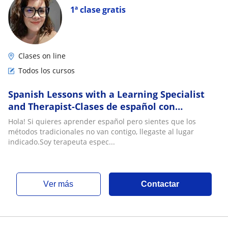
1ª clase gratis
Clases on line
Todos los cursos
Spanish Lessons with a Learning Specialist
and Therapist-Clases de español con
terapeuta especialista en procesos de
Hola! Si quieres aprender español pero sientes que los
aprendizaje
métodos tradicionales no van contigo, llegaste al lugar
indicado.Soy terapeuta espec...
ver más
Contactar