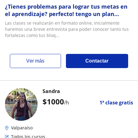
¿Tienes problemas para lograr tus metas en
el aprendizaje? perfecto! tengo un plan
especial para ti de técnicas de estudio
Las clases se realizarán en formato online, inicialmente
inteligente, Soy Vanessa Stolzenbach
haremos una breve entrevista para poder conocer tanto tus
estudiante cuarto año de Nutrición y
fortalezas como tus bloq...
Dietética y delegada de salud mental y
bienestar académico
ver más
Contactar
Sandra
$
1000
/h
1ª clase gratis
Valparaíso
Todos los cursos