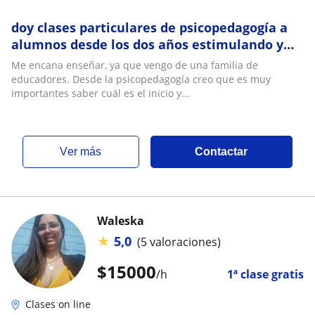
doy clases particulares de psicopedagogía a
alumnos desde los dos años estimulando y
potenciando en sus diferentes capacidades
Me encana enseñar, ya que vengo de una familia de
educadores. Desde la psicopedagogía creo que es muy
importantes saber cuál es el inicio y...
ver más
Contactar
Waleska
★
5,0
(5 valoraciones)
$
15000
/h
1ª clase gratis
Clases on line