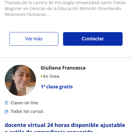
en todas las asignaturas y ramos de la
Titulada de la carrera de Psicología Universidad Santo Tomás.
carrera de Psicología clínica educativa y
Magister en Ciencias de la Educación Mención Orientación,
comunitaria, pruebas y evaluaciones
Relaciones Humanas...
psicológicas (test gráficos, proyectivos y de i
ver más
Contactar
Giuliana Francesca
En línea
1ª clase gratis
Clases on line
Todos los cursos
docente virtual 24 horas disponible ajustable