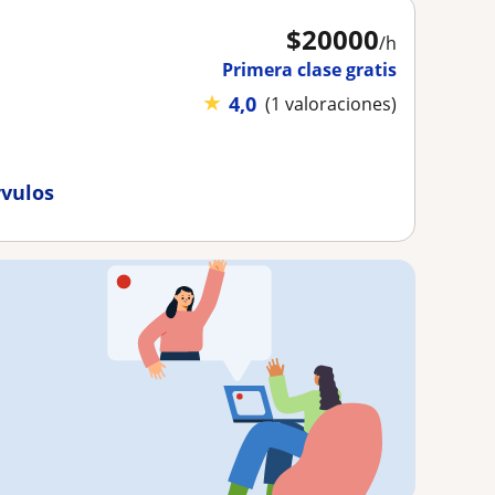
$
20000
/h
Primera clase gratis
★
4,0
(1 valoraciones)
rvulos