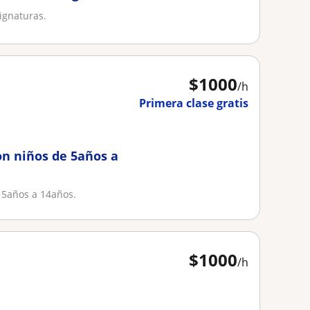
signaturas.
$
1000
/h
Primera clase gratis
on niños de 5años a
 5años a 14años.
$
1000
/h