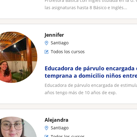
Profesora Básica con Inglés titulada en la U.
las asignaturas hasta 8 Básico e Inglés...
Jennifer
Santiago
Todos los cursos
Educadora de párvulo encargada 
temprana a domicilio niños entre
tengo más de 10 años de exp
Educadora de párvulo encargada de estimula
años tengo más de 10 años de exp.
Alejandra
Santiago
Todos los cursos