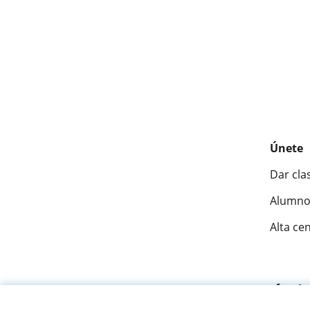
Únete
Dar cla
Alumno
Alta ce
Fantásti