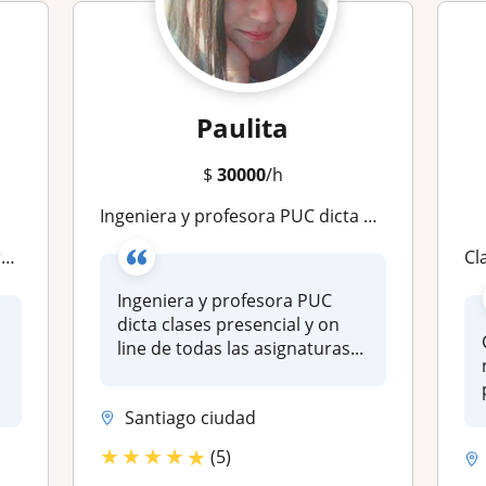
Paulita
$
30000
/h
Ingeniera y profesora PUC dicta clases on line de todas las asignaturas de 1° Básico a 4° Medio. Además, ramos matemáticos universitarios
o
Cl
Ingeniera y profesora PUC
dicta clases presencial y on
line de todas las asignaturas...
Santiago ciudad
★
★
★
★
★
(5)