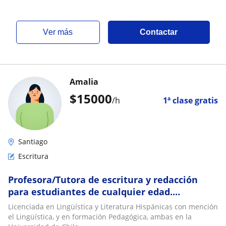
ver más
Contactar
Amalia
$
15000
/h
1ª clase gratis
Santiago
Escritura
Profesora/Tutora de escritura y redacción
para estudiantes de cualquier edad.
Modalidad presencial u online. Revisión de
Licenciada en Lingüística y Literatura Hispánicas con mención
ensayos, pruebas y tesis. Currículum escolar y
el Lingüística, y en formación Pedagógica, ambas en la