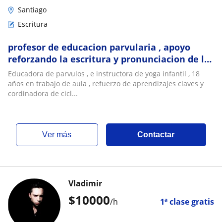
Santiago
Escritura
profesor de educacion parvularia , apoyo
reforzando la escritura y pronunciacion de las
palabras , actividdaes de reforzamh
Educadora de parvulos , e instructora de yoga infantil , 18
años en trabajo de aula , refuerzo de aprendizajes claves y
cordinadora de cicl...
ver más
Contactar
Vladimir
$
10000
/h
1ª clase gratis