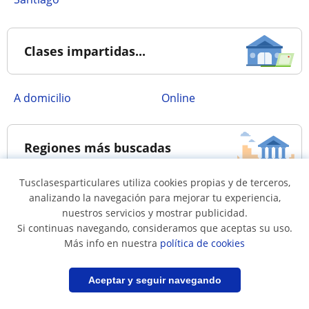
Clases impartidas...
a domicilio
online
Regiones más buscadas
Tusclasesparticulares utiliza cookies propias y de terceros,
Clases en Santiago
Clases en Valparaíso
analizando la navegación para mejorar tu experiencia,
nuestros servicios y mostrar publicidad.
Clases en Concepción
Clases en Cautín
Si continuas navegando, consideramos que aceptas su uso.
Clases en Llanquihue
Clases en Cachapoal
Más info en nuestra
política de cookies
Clases en Elqui
Clases en Talca
Filtrar
Guardar búsqueda
Aceptar y seguir navegando
Clases en Marga Marga
Clases en Valdivia