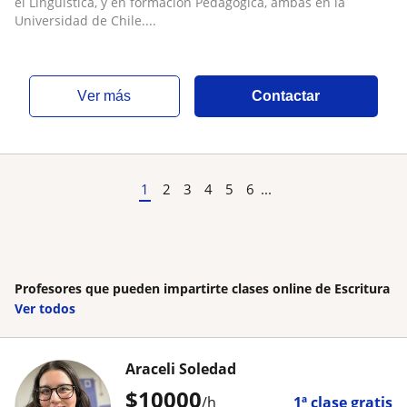
SE CORRIGEN CONTENIDOS
el Lingüística, y en formación Pedagógica, ambas en la
Universidad de Chile....
ver más
Contactar
1
2
3
4
5
6
...
Profesores que pueden impartirte clases online de Escritura
Ver todos
Araceli Soledad
$
10000
/h
1ª clase gratis