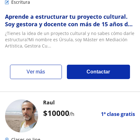
Escritura
Aprende a estructurar tu proyecto cultural.
Soy gestora y docente con más de 15 años de
experiencia
¿Tienes la idea de un proyecto cultural y no sabes cómo darle
estructura?Mi nombre es Úrsula, soy Máster en Mediación
Artística, Gestora Cu...
ver más
Contactar
Raul
$
10000
/h
1ª clase gratis
Clases on line