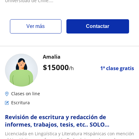
PAES Competencia Lectora
Universidad de Chile....
ver más
Contactar
Amalia
$
15000
/h
1ª clase gratis
Clases on line
Escritura
Revisión de escritura y redacción de
informes, trabajos, tesis, etc.. SOLO
GRAMÁTICA, ORTOGRAFÍA Y REDACCIÓN, NO
Licenciada en Lingüística y Literatura Hispánicas con mención