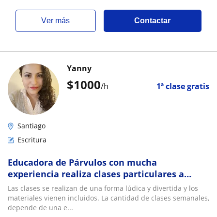
ver más
Contactar
Yanny
$
1000
/h
1ª clase gratis
Santiago
Escritura
Educadora de Párvulos con mucha
experiencia realiza clases particulares a
domicilio y online de lectoescritura, inglés
Las clases se realizan de una forma lúdica y divertida y los
inicial, talleres y estimulación temprana a
materiales vienen incluidos. La cantidad de clases semanales,
bebés
depende de una e...