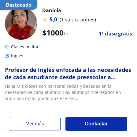
Destacado
Daniela
★
5,0
(1 valoraciones)
$
1000
/h
1ª clase gratis
Clases on line
Inglés
Profesor de Inglés enfocada a las necesidades
de cada estudiante desde preescolar a
trabajadores que desean certificarse
Hola! Mis clases son personalizadas y basadas en la
necesidad de cada alumno! Hay alumnos interesados en
subir sus notas por lo que ese ser...
ver más
Contactar