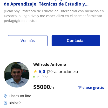
de Aprendizaje, Técnicas de Estudio y
Refuerzo Escolar (Online y a Domicilio)
¡Hola! Soy Profesora de Educación Diferencial con mención en
Desarrollo Cognitivo y me especializo en el acompañamiento
pedagógico de estud...
ver más
Contactar
Wilfredo Antonio
★
5,0
(20 valoraciones)
En línea
$
5000
/h
1ª clase gratis
Clases on line
Biología