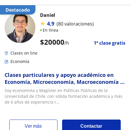
Destacado
Daniel
★
4,9
(80 valoraciones)
En línea
$
20000
/h
1ª clase gratis
Clases on line
Economía
Clases particulares y apoyo académico en
Economía, Microeconomía, Macroeconomía y
Econometría
Soy economista y Magíster en Políticas Públicas de la
Universidad de Chile, con sólida formación académica y más
de 6 años de experiencia r...
ver más
Contactar