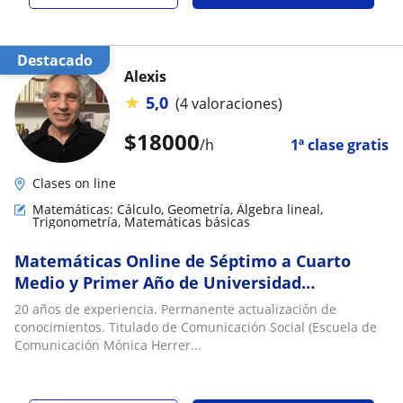
Destacado
Alexis
★
5,0
(4 valoraciones)
$
18000
/h
1ª clase gratis
Clases on line
Matemáticas: Cálculo, Geometría, Álgebra lineal,
Trigonometría, Matemáticas básicas
Matemáticas Online de Séptimo a Cuarto
Medio y Primer Año de Universidad
(Duración: 1hora y 15 minutos)
20 años de experiencia. Permanente actualización de
conocimientos. Titulado de Comunicación Social (Escuela de
Comunicación Mónica Herrer...