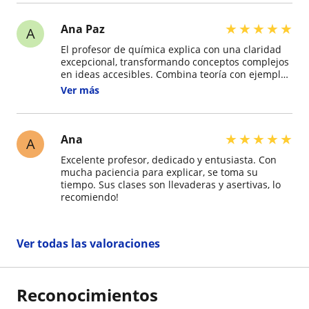
complejos, 100% recomendado.
★
★
★
★
★
Ana Paz
A
El profesor de química explica con una claridad
excepcional, transformando conceptos complejos
en ideas accesibles. Combina teoría con ejemplos
prácticos, haciendo la clase dinámica y
Ver más
comprensible. Es notablemente paciente y
accesible, fomentando un ambiente donde
resolver dudas es siempre bienvenido. Su pasión
por la materia es contagiosa, logrando despertar
★
★
★
★
★
Ana
A
el interés científico en los estudiantes. Es, sin
Excelente profesor, dedicado y entusiasta. Con
duda, un docente que marca una diferencia
mucha paciencia para explicar, se toma su
positiva en el aprendizaje. Muy recomendable.
tiempo. Sus clases son llevaderas y asertivas, lo
recomiendo!
Ver todas las valoraciones
Reconocimientos