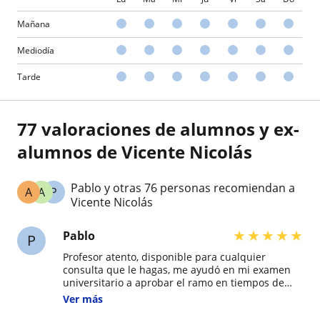
Mañana
Mediodía
Tarde
77 valoraciones de alumnos y ex-
alumnos de Vicente Nicolás
Pablo y otras 76 personas recomiendan a
A
A
P
Vicente Nicolás
★
★
★
★
★
Pablo
P
Profesor atento, disponible para cualquier
consulta que le hagas, me ayudó en mi examen
universitario a aprobar el ramo en tiempos de
desesperación, me enseñó con paciencia la base
Ver más
desde cero para entender mecanismos más