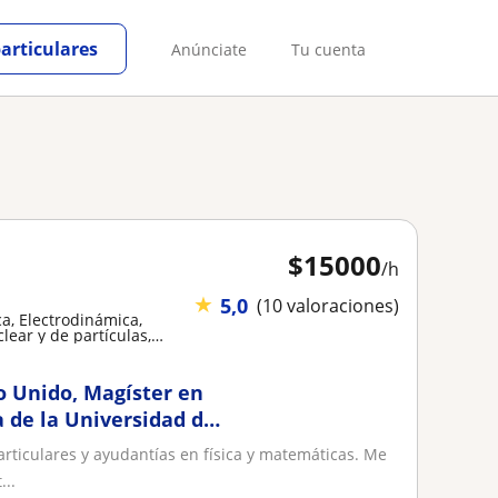
particulares
Anúnciate
Tu cuenta
$
15000
/h
★
5,0
(10 valoraciones)
ca, Electrodinámica,
lear y de partículas,
o Unido, Magíster en
a de la Universidad de
e Física y
articulares y ayudantías en física y matemáticas. Me
ca, media y
..