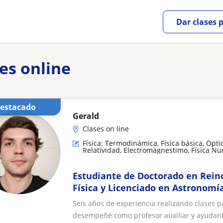
Dar clases 
res online
Destacado
Gerald
Clases on line
Física: Termodinámica, Física básica, Ópti
Relatividad, Electromagnestimo, Física Nuc
Física mecánica
Estudiante de Doctorado en Rein
Física y Licenciado en Astronomí
Chile realiza clases particulares d
Seis años de experiencia realizando clases p
Matemática para enseñanza bási
desempeñé como profesor auxiliar y ayudant.