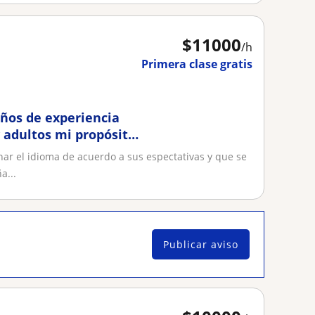
$
11000
/h
Primera clase gratis
años de experiencia
y adultos mi propósito
r el idioma y
ar el idioma de acuerdo a sus espectativas y que se
a...
Publicar aviso