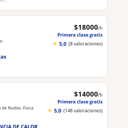
$
18000
/h
Primera clase gratis
lo
★
5,0
(8 valoraciones)
cas
$
14000
/h
Primera clase gratis
 de fluidos, Física
★
5,0
(148 valoraciones)
NCIA DE CALOR