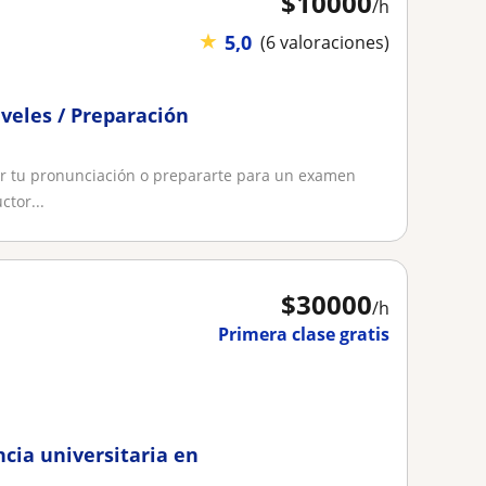
$
10000
/h
★
5,0
(6 valoraciones)
iveles / Preparación
ar tu pronunciación o prepararte para un examen
ctor...
$
30000
/h
Primera clase gratis
cia universitaria en