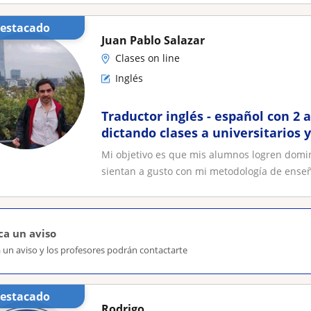
Destacado
Juan Pablo Salazar
Clases on line
Inglés
Traductor inglés - español con 2 
dictando clases a universitarios 
es que los alumnos logren domina
Mi objetivo es que mis alumnos logren domin
cumplan sus expectativas
sientan a gusto con mi metodología de enseñ
ca un aviso
 un aviso y los profesores podrán contactarte
Destacado
Rodrigo