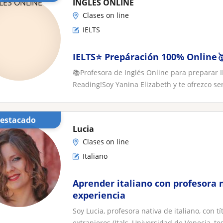
INGLES ONLINE
Clases on line
IELTS
IELTS⭐ Prepáración 100% Online
📚Profesora de Inglés Online para preparar I
Reading!Soy Yanina Elizabeth y te ofrezco ser
Destacado
Lucia
Clases on line
Italiano
Aprender italiano con profesora 
experiencia
Soy Lucia, profesora nativa de italiano, con 
extranjeros (Itals, Universidad de Venecia, tesi