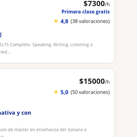
$
7300
/h
Primera clase gratis
★
4,8
(38 valoraciones)

ELTS Completo- Speaking, Writing, Listening o
ied...
$
15000
/h
★
5,0
(50 valoraciones)
nativa y con
título de máster en enseñanza del italiano a
s...