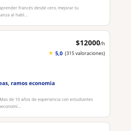
 aprender francés desde cero, mejorar tu
nza al habl...
$
12000
/h
★
5,0
(315 valoraciones)
reas, ramos economia
 Mas de 10 años de experiencia con estudiantes
oeconomí...