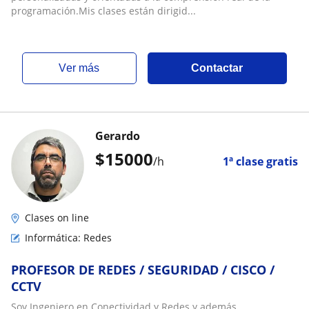
programación.Mis clases están dirigid...
ver más
Contactar
Gerardo
$
15000
/h
1ª clase gratis
Clases on line
Informática: Redes
PROFESOR DE REDES / SEGURIDAD / CISCO /
CCTV
Soy Ingeniero en Conectividad y Redes y además