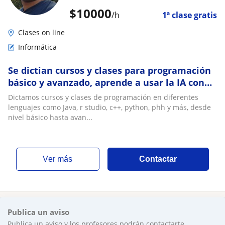
$
10000
/h
1ª clase gratis
Clases on line
Informática
Se dictian cursos y clases para programación
básico y avanzado, aprende a usar la IA con
nuestros cursos
Dictamos cursos y clases de programación en diferentes
lenguajes como Java, r studio, c++, python, phh y más, desde
nivel básico hasta avan...
ver más
Contactar
Publica un aviso
Publica un aviso y los profesores podrán contactarte