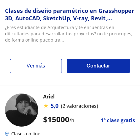
Clases de diseño paramétrico en Grasshopper
3D, AutoCAD, SketchUp, V-ray, Revit,
Photoshop
¿Eres estudiante de Arquitectura y te encuentras en
dificultades para desarrollar tus proyectos? no te preocupes,
de forma online puedo tra...
ver más
Contactar
Ariel
★
5,0
(2 valoraciones)
$
15000
/h
1ª clase gratis
Clases on line