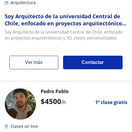
Arquitectura
Soy Arquitecto de la universidad Central de
Chile, enfocado en proyectos arquitectónicos
y 3D, clases personalizadas
Soy Arquitecto de la universidad Central de Chile, enfocado
en proyectos arquitectónicos y 3D, clases personalizadas.
ver más
Contactar
Pedro Pablo
$
4500
/h
1ª clase gratis
Clases on line