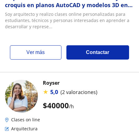
croquis en planos AutoCAD y modelos 3D en
SketchUp
Soy arquitecto y realizo clases online personalizadas para
estudiantes, técnicos y personas interesadas en aprender a
desarrollar y represe...
ver más
Contactar
Royser
★
5,0
(2 valoraciones)
$
40000
/h
Clases on line
Arquitectura