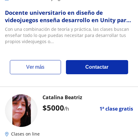
Docente universitario en diseño de
videojuegos enseña desarrollo en Unity para
niveles principiantes y avanzados. Para todas
Con una combinación de teoría y práctica, las clases buscan
las e
enseñar todo lo que puedas necesitar para desarrollar tus
propios videojuegos o...
ver más
Contactar
Catalina Beatriz
$
5000
/h
1ª clase gratis
Clases on line