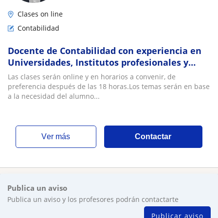
Clases on line
Contabilidad
Docente de Contabilidad con experiencia en
Universidades, Institutos profesionales y
Liceos tecnicos. Contador Auditor,
Las clases serán online y en horarios a convenir, de
Universidad de Chile. Diplomados en IFRS,
preferencia después de las 18 horas.Los temas serán en base
Inversiones, Reforma Tributaria. Jefe de
a la necesidad del alumno...
Contabilidad.Excel Avanzado
ver más
Contactar
Publica un aviso
Publica un aviso y los profesores podrán contactarte
Publicar aviso