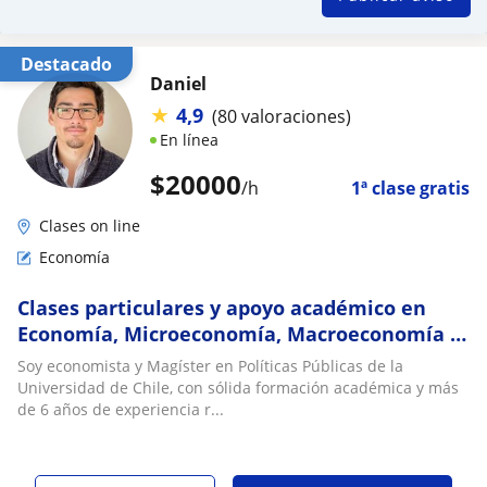
Destacado
Daniel
★
4,9
(80 valoraciones)
En línea
$
20000
/h
1ª clase gratis
Clases on line
Economía
Clases particulares y apoyo académico en
Economía, Microeconomía, Macroeconomía y
Econometría
Soy economista y Magíster en Políticas Públicas de la
Universidad de Chile, con sólida formación académica y más
de 6 años de experiencia r...