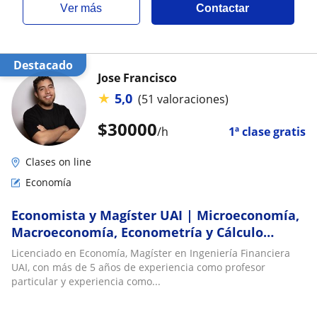
ver más
Contactar
Destacado
Jose Francisco
★
5,0
(51 valoraciones)
$
30000
/h
1ª clase gratis
Clases on line
Economía
Economista y Magíster UAI | Microeconomía,
Macroeconomía, Econometría y Cálculo
Financiero
Licenciado en Economía, Magíster en Ingeniería Financiera
UAI, con más de 5 años de experiencia como profesor
particular y experiencia como...