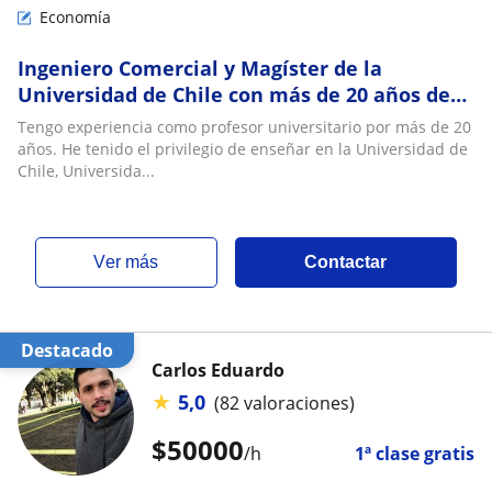
Economía
Ingeniero Comercial y Magíster de la
Universidad de Chile con más de 20 años de
experiencia. Áreas de trabajo y enseñanza:
Tengo experiencia como profesor universitario por más de 20
Introducción a la economía, micro, macro,
años. He tenido el privilegio de enseñar en la Universidad de
economía internacional, evaluación de
Chile, Universida...
proyectos y finanzas
ver más
Contactar
Destacado
Carlos Eduardo
★
5,0
(82 valoraciones)
$
50000
/h
1ª clase gratis