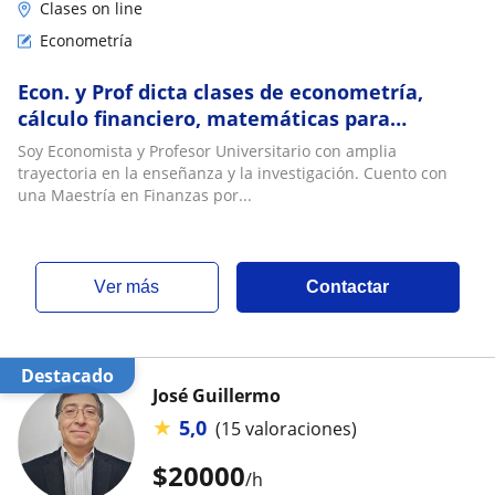
Clases on line
Econometría
Econ. y Prof dicta clases de econometría,
cálculo financiero, matemáticas para
economistas, y economía matemática para
Soy Economista y Profesor Universitario con amplia
estudiantes de ciencias económicas y
trayectoria en la enseñanza y la investigación. Cuento con
sociales
una Maestría en Finanzas por...
ver más
Contactar
Destacado
José Guillermo
★
5,0
(15 valoraciones)
$
20000
/h