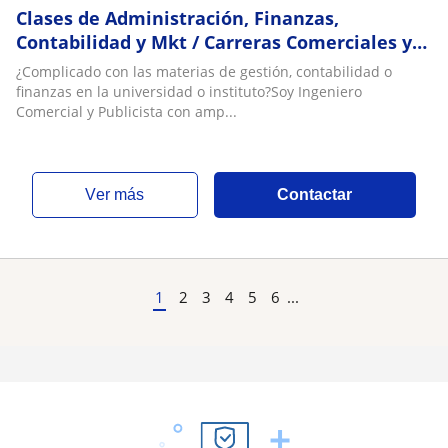
Clases de Administración, Finanzas,
Contabilidad y Mkt / Carreras Comerciales y
No Económicas
¿Complicado con las materias de gestión, contabilidad o
finanzas en la universidad o instituto?Soy Ingeniero
Comercial y Publicista con amp...
ver más
Contactar
1
2
3
4
5
6
...