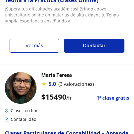
Teoría a la Práctica (Clases Online)
¡Supera tus dificultades académicas! Brindo apoyo
universitario online en materias de alta exigencia. Tengo
amplia experiencia enseñando a...
ver más
Contactar
María Teresa
★
5,0
(3 valoraciones)
$
15490
/h
1ª clase gratis
Clases on line
Contabilidad
Clases Particulares de Contabilidad – Aprende