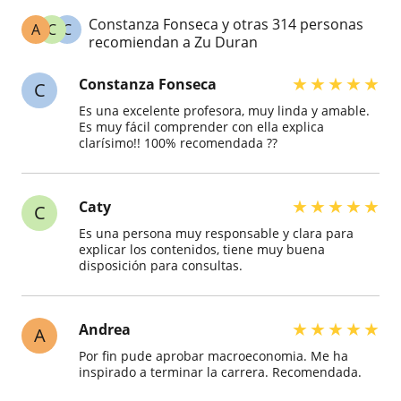
Constanza Fonseca y otras 314 personas
A
C
C
recomiendan a Zu Duran
★
★
★
★
★
Constanza Fonseca
C
Es una excelente profesora, muy linda y amable.
Es muy fácil comprender con ella explica
clarísimo!! 100% recomendada ??
★
★
★
★
★
Caty
C
Es una persona muy responsable y clara para
explicar los contenidos, tiene muy buena
disposición para consultas.
★
★
★
★
★
Andrea
A
Por fin pude aprobar macroeconomia. Me ha
inspirado a terminar la carrera. Recomendada.