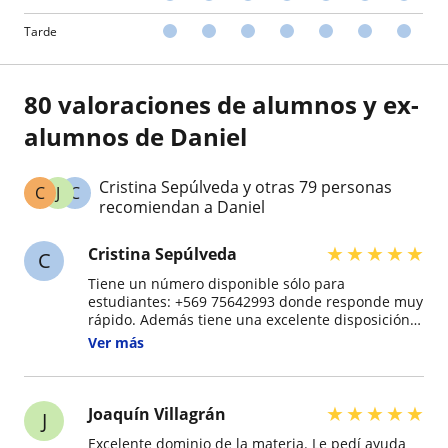
Tarde
80 valoraciones de alumnos y ex-
alumnos de Daniel
Cristina Sepúlveda y otras 79 personas
C
J
C
recomiendan a Daniel
★
★
★
★
★
Cristina Sepúlveda
C
Tiene un número disponible sólo para
estudiantes: +569 75642993 donde responde muy
rápido. Además tiene una excelente disposición y
un gran dominio de las materias que enseña.
Ver más
Recomendado totalmente.
★
★
★
★
★
Joaquín Villagrán
J
Excelente dominio de la materia. Le pedí ayuda