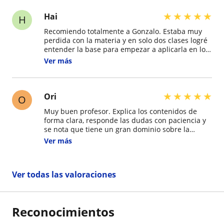
★
★
★
★
★
Hai
H
Recomiendo totalmente a Gonzalo. Estaba muy
perdida con la materia y en solo dos clases logré
entender la base para empezar a aplicarla en los
ejercicios. Explica paso a paso, tiene mucha
Ver más
paciencia y se preocupa de que realmente
comprendas antes de avanzar. Además, su forma
de enseñar es muy dinámica y clara, por lo que
también lo encuentro muy apto para personas
★
★
★
★
★
Ori
O
con déficit de atención, ya que mantiene el
Muy buen profesor. Explica los contenidos de
enfoque y hace que aprender sea mucho más
forma clara, responde las dudas con paciencia y
fácil.
se nota que tiene un gran dominio sobre la
materia. Sus clases son bien organizadas y
Ver más
generan un ambiente de aprendizaje muy
positivo. Totalmente recomendado.
Ver todas las valoraciones
Reconocimientos