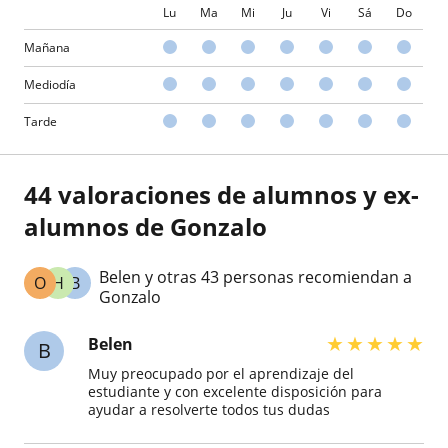
Lu
Ma
Mi
Ju
Vi
Sá
Do
Mañana
Mediodía
Tarde
44 valoraciones de alumnos y ex-
alumnos de Gonzalo
Belen y otras 43 personas recomiendan a
O
H
B
Gonzalo
★
★
★
★
★
Belen
B
Muy preocupado por el aprendizaje del
estudiante y con excelente disposición para
ayudar a resolverte todos tus dudas