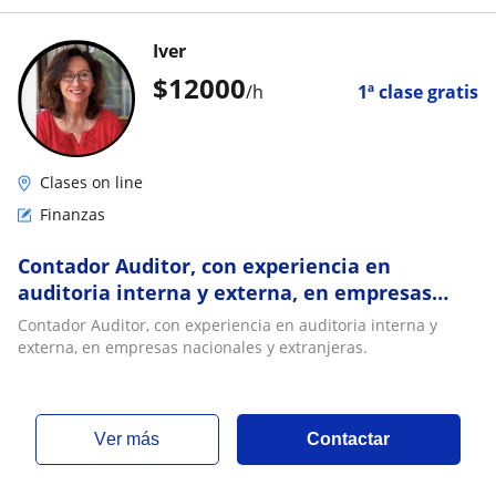
Iver
$
12000
/h
1ª clase gratis
Clases on line
Finanzas
Contador Auditor, con experiencia en
auditoria interna y externa, en empresas
nacionales y extranjeras
Contador Auditor, con experiencia en auditoria interna y
externa, en empresas nacionales y extranjeras.
ver más
Contactar