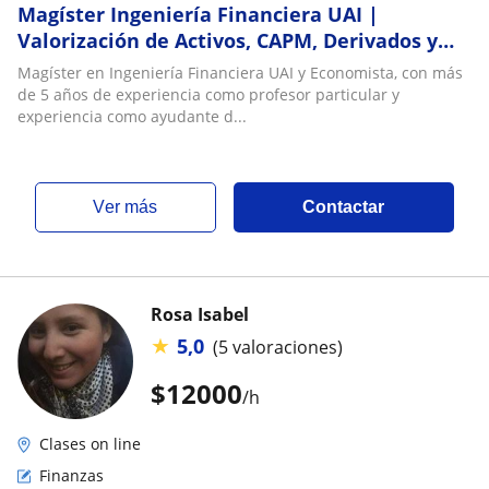
Magíster Ingeniería Financiera UAI |
Valorización de Activos, CAPM, Derivados y
Trading
Magíster en Ingeniería Financiera UAI y Economista, con más
de 5 años de experiencia como profesor particular y
experiencia como ayudante d...
ver más
Contactar
Rosa Isabel
★
5,0
(5 valoraciones)
$
12000
/h
Clases on line
Finanzas