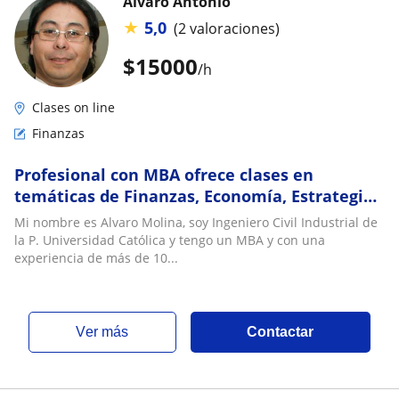
Alvaro Antonio
★
5,0
(2 valoraciones)
$
15000
/h
Clases on line
Finanzas
Profesional con MBA ofrece clases en
temáticas de Finanzas, Economía, Estrategia
en Santiago
Mi nombre es Alvaro Molina, soy Ingeniero Civil Industrial de
la P. Universidad Católica y tengo un MBA y con una
experiencia de más de 10...
ver más
Contactar