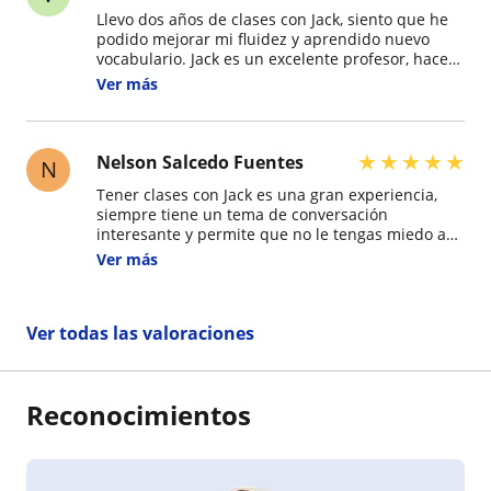
Llevo dos años de clases con Jack, siento que he
podido mejorar mi fluidez y aprendido nuevo
vocabulario. Jack es un excelente profesor, hace
sus clases muy dinámicas, identifican bien tus
Ver más
puntos de mejora y eso se traduce en un
progreso concreto. Además, al ser nativo,
practicar con él te prepara para enfrentarte a
conversaciones reales con confianza. Lo
★
★
★
★
★
Nelson Salcedo Fuentes
N
recomiendo 1000%
Tener clases con Jack es una gran experiencia,
siempre tiene un tema de conversación
interesante y permite que no le tengas miedo a
errar, con él puedes tener la confianza para
Ver más
equivocarte. Además, es muy flexible con sus
horarios, siempre con excelente disposición y
puntualidad. Sus clases son dinámicas y
Ver todas las valoraciones
entretenidas, generalmente compartimos buenos
momentos además del aprendizaje por el idioma.
Un valor adicional a su trabajo es que tiene un
increíble dominio del español, lo que permite
Reconocimientos
ayudarte de mejor manera.