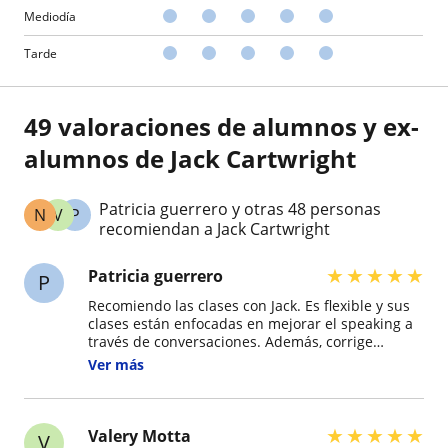
Mediodía
Tarde
49 valoraciones de alumnos y ex-
alumnos de Jack Cartwright
Patricia guerrero y otras 48 personas
N
V
P
recomiendan a Jack Cartwright
★
★
★
★
★
Patricia guerrero
P
Recomiendo las clases con Jack. Es flexible y sus
clases están enfocadas en mejorar el speaking a
través de conversaciones. Además, corrige
durante la conversación, lo que ayuda a ganar
Ver más
fluidez, vocabulario y mejorar el inglés
★
★
★
★
★
Valery Motta
V